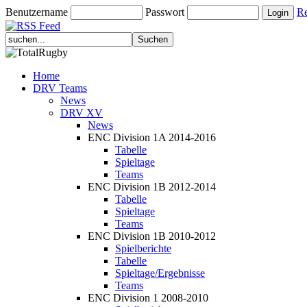
Benutzername
Passwort
Re
Home
DRV Teams
News
DRV XV
News
ENC Division 1A 2014-2016
Tabelle
Spieltage
Teams
ENC Division 1B 2012-2014
Tabelle
Spieltage
Teams
ENC Division 1B 2010-2012
Spielberichte
Tabelle
Spieltage/Ergebnisse
Teams
ENC Division 1 2008-2010