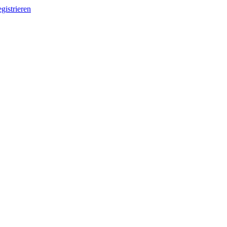
gistrieren