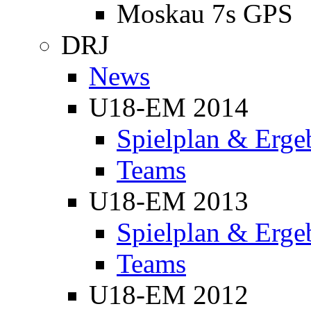
Moskau 7s GPS
DRJ
News
U18-EM 2014
Spielplan & Erge
Teams
U18-EM 2013
Spielplan & Erge
Teams
U18-EM 2012