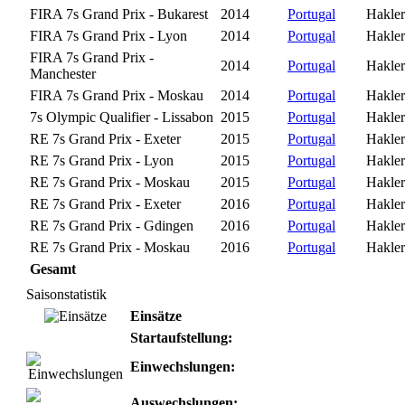
FIRA 7s Grand Prix - Bukarest
2014
Portugal
Hakler
FIRA 7s Grand Prix - Lyon
2014
Portugal
Hakler
FIRA 7s Grand Prix -
2014
Portugal
Hakler
Manchester
FIRA 7s Grand Prix - Moskau
2014
Portugal
Hakler
7s Olympic Qualifier - Lissabon
2015
Portugal
Hakler
RE 7s Grand Prix - Exeter
2015
Portugal
Hakler
RE 7s Grand Prix - Lyon
2015
Portugal
Hakler
RE 7s Grand Prix - Moskau
2015
Portugal
Hakler
RE 7s Grand Prix - Exeter
2016
Portugal
Hakler
RE 7s Grand Prix - Gdingen
2016
Portugal
Hakler
RE 7s Grand Prix - Moskau
2016
Portugal
Hakler
Gesamt
Saisonstatistik
Einsätze
Startaufstellung:
Einwechslungen:
Auswechslungen: