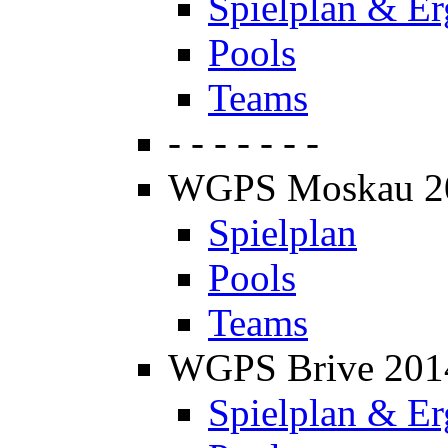
Spielplan & Er
Pools
Teams
- - - - - - -
WGPS Moskau 2
Spielplan
Pools
Teams
WGPS Brive 201
Spielplan & Er