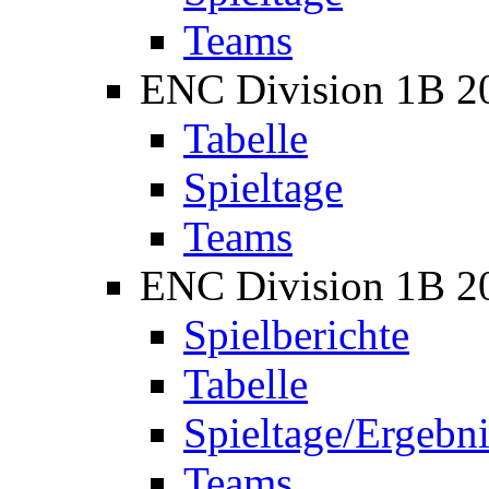
Teams
ENC Division 1B 2
Tabelle
Spieltage
Teams
ENC Division 1B 2
Spielberichte
Tabelle
Spieltage/Ergebni
Teams