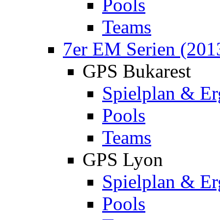
Pools
Teams
7er EM Serien (201
GPS Bukarest
Spielplan & Er
Pools
Teams
GPS Lyon
Spielplan & Er
Pools