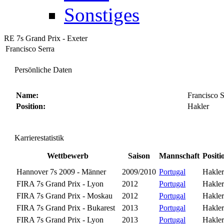
Sonstiges
RE 7s Grand Prix - Exeter
Francisco Serra
Persönliche Daten
Name:
Francisco 
Position:
Hakler
Karrierestatistik
Wettbewerb
Saison
Mannschaft
Positi
Hannover 7s 2009 - Männer
2009/2010
Portugal
Hakler
FIRA 7s Grand Prix - Lyon
2012
Portugal
Hakler
FIRA 7s Grand Prix - Moskau
2012
Portugal
Hakler
FIRA 7s Grand Prix - Bukarest
2013
Portugal
Hakler
FIRA 7s Grand Prix - Lyon
2013
Portugal
Hakler