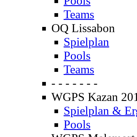
Pools
Teams
OQ Lissabon
Spielplan
Pools
Teams
- - - - - - -
WGPS Kazan 20
Spielplan & Er
Pools