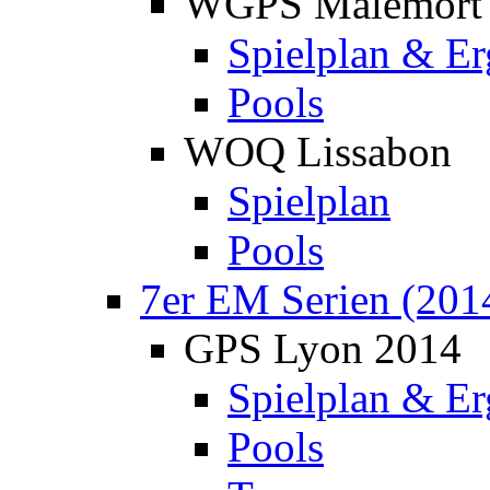
WGPS Malemort
Spielplan & Er
Pools
WOQ Lissabon
Spielplan
Pools
7er EM Serien (201
GPS Lyon 2014
Spielplan & Er
Pools