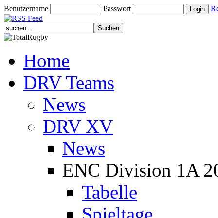
Benutzername
Passwort
Re
Home
DRV Teams
News
DRV XV
News
ENC Division 1A 2
Tabelle
Spieltage