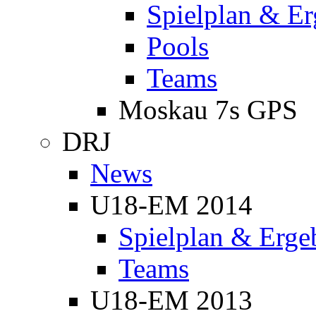
Spielplan & Er
Pools
Teams
Moskau 7s GPS
DRJ
News
U18-EM 2014
Spielplan & Erge
Teams
U18-EM 2013