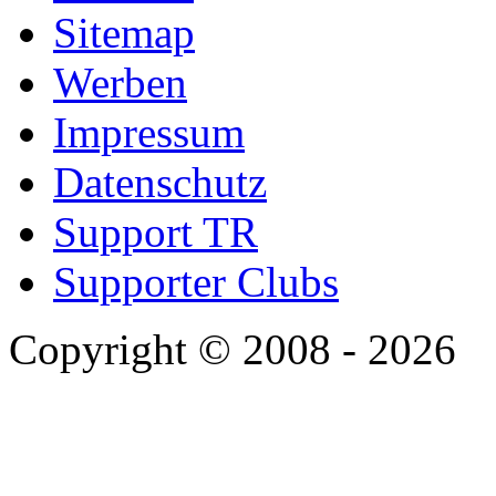
Sitemap
Werben
Impressum
Datenschutz
Support TR
Supporter Clubs
Copyright © 2008 - 2026