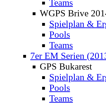
Teams
WGPS Brive 201
Spielplan & Er
Pools
Teams
7er EM Serien (201
GPS Bukarest
Spielplan & Er
Pools
Teams