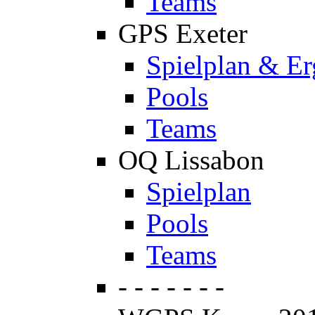
Teams
GPS Exeter
Spielplan & Er
Pools
Teams
OQ Lissabon
Spielplan
Pools
Teams
- - - - - - -