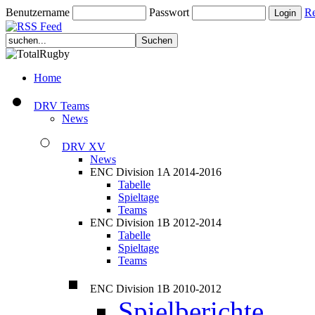
Benutzername
Passwort
Re
Home
DRV Teams
News
DRV XV
News
ENC Division 1A 2014-2016
Tabelle
Spieltage
Teams
ENC Division 1B 2012-2014
Tabelle
Spieltage
Teams
ENC Division 1B 2010-2012
Spielberichte