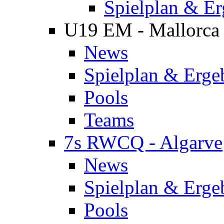
Spielplan & Er
U19 EM - Mallorca
News
Spielplan & Erge
Pools
Teams
7s RWCQ - Algarve
News
Spielplan & Erge
Pools