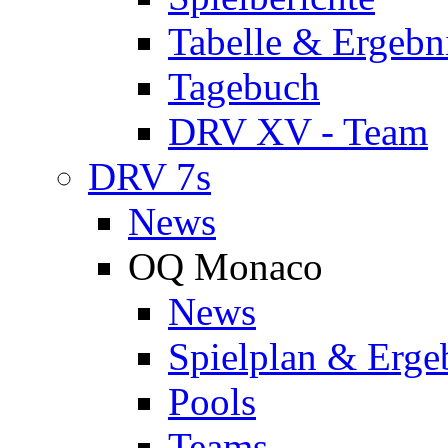
Tabelle & Ergebn
Tagebuch
DRV XV - Team
DRV 7s
News
OQ Monaco
News
Spielplan & Erge
Pools
Teams