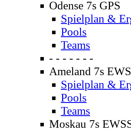
Odense 7s GPS
Spielplan & Er
Pools
Teams
- - - - - - -
Ameland 7s EW
Spielplan & Er
Pools
Teams
Moskau 7s EWS