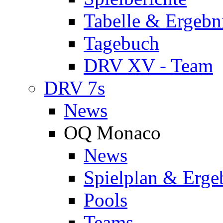
Tabelle & Ergebn
Tagebuch
DRV XV - Team
DRV 7s
News
OQ Monaco
News
Spielplan & Erge
Pools
Teams