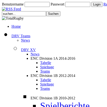
Benutzername
Passwort
Re
Home
DRV Teams
News
DRV XV
News
ENC Division 1A 2014-2016
Tabelle
Spieltage
Teams
ENC Division 1B 2012-2014
Tabelle
Spieltage
Teams
ENC Division 1B 2010-2012
Spielberichte