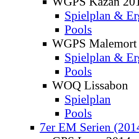
WGPS Kazan 20
Spielplan & Er
Pools
WGPS Malemort
Spielplan & Er
Pools
WOQ Lissabon
Spielplan
Pools
7er EM Serien (201