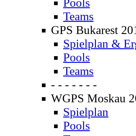
Pools
Teams
GPS Bukarest 20
Spielplan & Er
Pools
Teams
- - - - - - -
WGPS Moskau 2
Spielplan
Pools