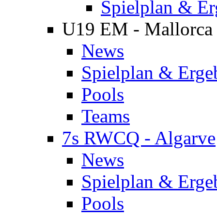
Spielplan & Er
U19 EM - Mallorca
News
Spielplan & Erge
Pools
Teams
7s RWCQ - Algarve
News
Spielplan & Erge
Pools