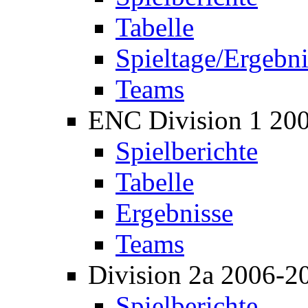
Tabelle
Spieltage/Ergebni
Teams
ENC Division 1 20
Spielberichte
Tabelle
Ergebnisse
Teams
Division 2a 2006-2
Spielberichte