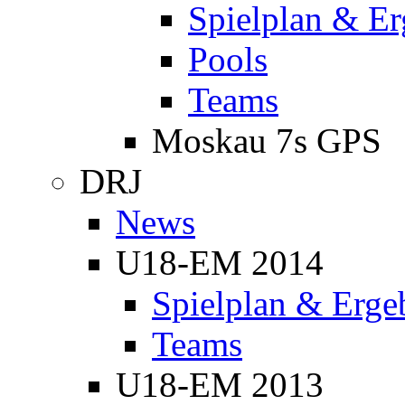
Spielplan & Er
Pools
Teams
Moskau 7s GPS
DRJ
News
U18-EM 2014
Spielplan & Erge
Teams
U18-EM 2013