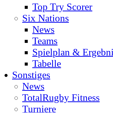
Top Try Scorer
Six Nations
News
Teams
Spielplan & Ergebni
Tabelle
Sonstiges
News
TotalRugby Fitness
Turniere