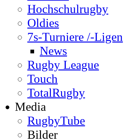
Hochschulrugby
Oldies
7s-Turniere /-Ligen
News
Rugby League
Touch
TotalRugby
Media
RugbyTube
Bilder