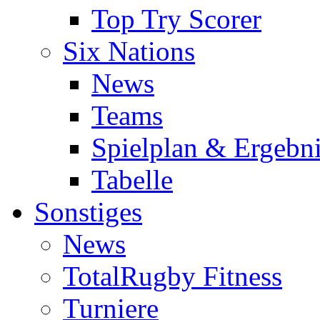
Top Try Scorer
Six Nations
News
Teams
Spielplan & Ergebni
Tabelle
Sonstiges
News
TotalRugby Fitness
Turniere