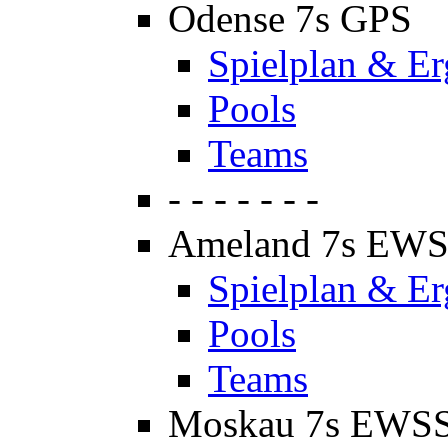
Odense 7s GPS
Spielplan & Er
Pools
Teams
- - - - - - -
Ameland 7s EW
Spielplan & Er
Pools
Teams
Moskau 7s EWS