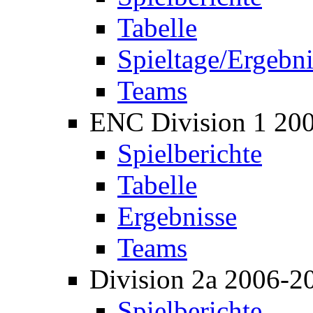
Tabelle
Spieltage/Ergebni
Teams
ENC Division 1 20
Spielberichte
Tabelle
Ergebnisse
Teams
Division 2a 2006-2
Spielberichte