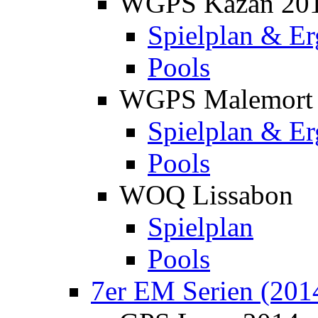
WGPS Kazan 20
Spielplan & Er
Pools
WGPS Malemort
Spielplan & Er
Pools
WOQ Lissabon
Spielplan
Pools
7er EM Serien (201