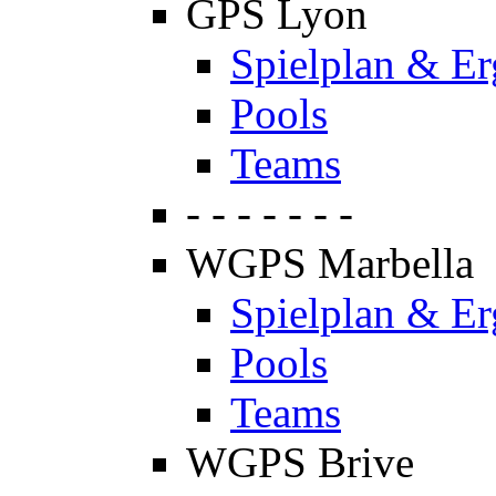
GPS Lyon
Spielplan & Er
Pools
Teams
- - - - - - -
WGPS Marbella
Spielplan & Er
Pools
Teams
WGPS Brive