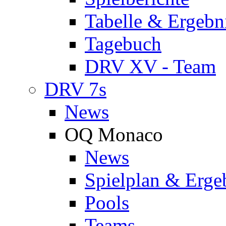
Tabelle & Ergebn
Tagebuch
DRV XV - Team
DRV 7s
News
OQ Monaco
News
Spielplan & Erge
Pools
Teams