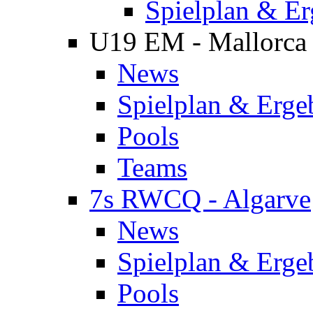
Spielplan & Er
U19 EM - Mallorca
News
Spielplan & Erge
Pools
Teams
7s RWCQ - Algarve
News
Spielplan & Erge
Pools