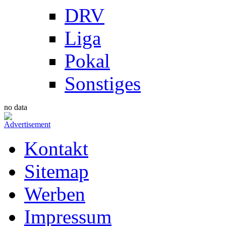
DRV
Liga
Pokal
Sonstiges
no data
Kontakt
Sitemap
Werben
Impressum