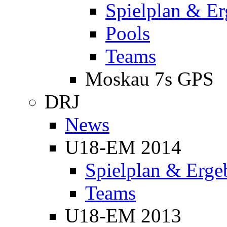
Spielplan & Er
Pools
Teams
Moskau 7s GPS
DRJ
News
U18-EM 2014
Spielplan & Erge
Teams
U18-EM 2013