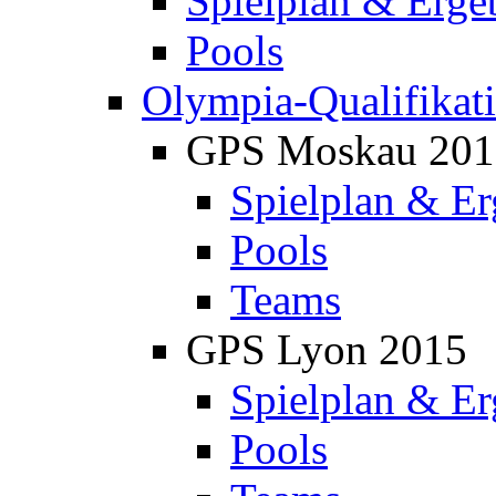
Spielplan & Erge
Pools
Olympia-Qualifikat
GPS Moskau 201
Spielplan & Er
Pools
Teams
GPS Lyon 2015
Spielplan & Er
Pools