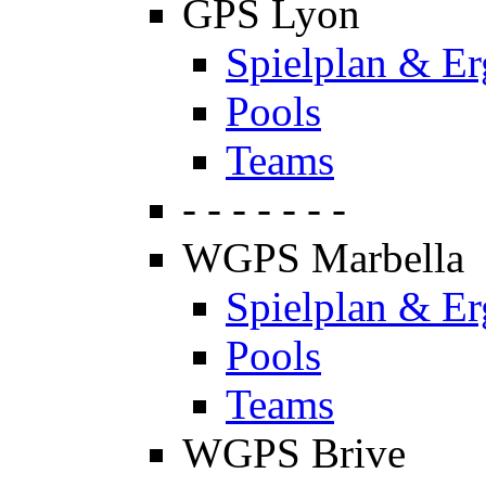
GPS Lyon
Spielplan & Er
Pools
Teams
- - - - - - -
WGPS Marbella
Spielplan & Er
Pools
Teams
WGPS Brive