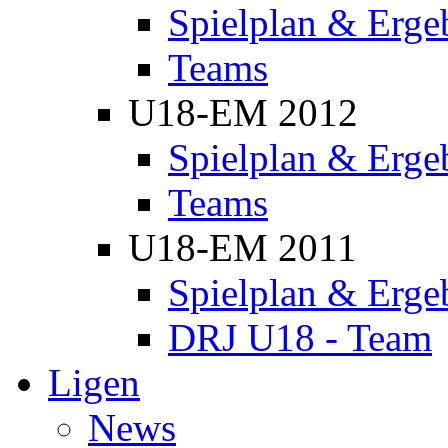
Spielplan & Erge
Teams
U18-EM 2012
Spielplan & Erge
Teams
U18-EM 2011
Spielplan & Erge
DRJ U18 - Team
Ligen
News