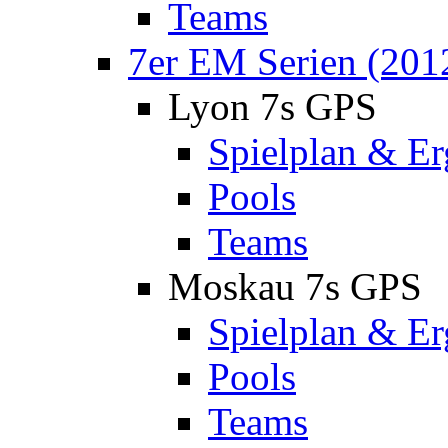
Teams
7er EM Serien (201
Lyon 7s GPS
Spielplan & Er
Pools
Teams
Moskau 7s GPS
Spielplan & Er
Pools
Teams