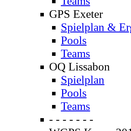
Teams
GPS Exeter
Spielplan & Er
Pools
Teams
OQ Lissabon
Spielplan
Pools
Teams
- - - - - - -