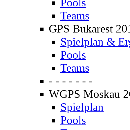
Pools
Teams
GPS Bukarest 20
Spielplan & Er
Pools
Teams
- - - - - - -
WGPS Moskau 2
Spielplan
Pools