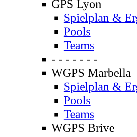
GPS Lyon
Spielplan & Er
Pools
Teams
- - - - - - -
WGPS Marbella
Spielplan & Er
Pools
Teams
WGPS Brive