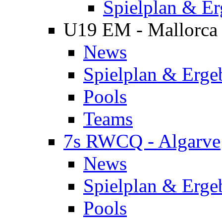
Spielplan & Er
U19 EM - Mallorca
News
Spielplan & Erge
Pools
Teams
7s RWCQ - Algarve
News
Spielplan & Erge
Pools