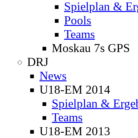
Spielplan & Er
Pools
Teams
Moskau 7s GPS
DRJ
News
U18-EM 2014
Spielplan & Erge
Teams
U18-EM 2013