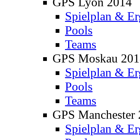
GPS Lyon 2014
Spielplan & Er
Pools
Teams
GPS Moskau 201
Spielplan & Er
Pools
Teams
GPS Manchester 
Spielplan & Er