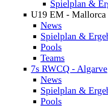
Spielplan & Er
U19 EM - Mallorca
News
Spielplan & Erge
Pools
Teams
7s RWCQ - Algarve
News
Spielplan & Erge
Pools