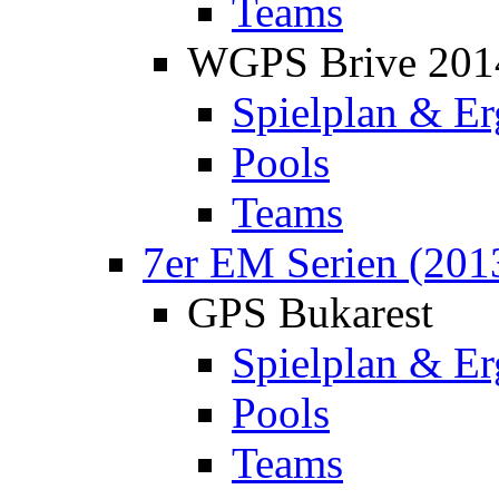
Teams
WGPS Brive 201
Spielplan & Er
Pools
Teams
7er EM Serien (201
GPS Bukarest
Spielplan & Er
Pools
Teams