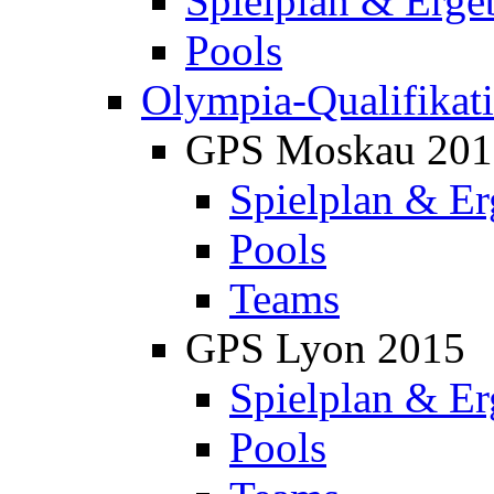
Spielplan & Erge
Pools
Olympia-Qualifikat
GPS Moskau 201
Spielplan & Er
Pools
Teams
GPS Lyon 2015
Spielplan & Er
Pools