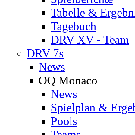
Tabelle & Ergebn
Tagebuch
DRV XV - Team
DRV 7s
News
OQ Monaco
News
Spielplan & Erge
Pools
Teams