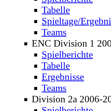
Tabelle
Spieltage/Ergebni
Teams
ENC Division 1 20
Spielberichte
Tabelle
Ergebnisse
Teams
Division 2a 2006-2
Spielberichte