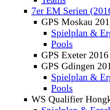
7er EM Serien (201
GPS Moskau 201
Spielplan & Er
Pools
GPS Exeter 2016
GPS Gdingen 20
Spielplan & Er
Pools
WS Qualifier Hong