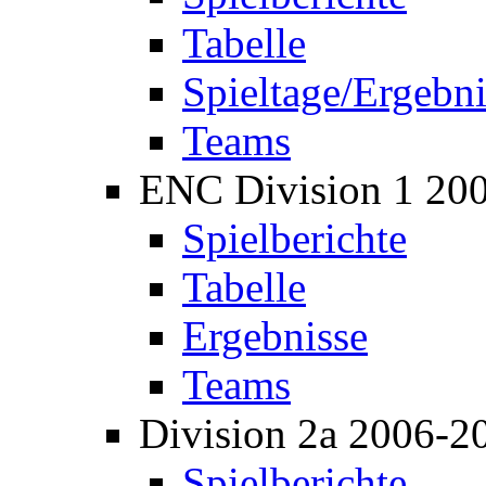
Tabelle
Spieltage/Ergebni
Teams
ENC Division 1 20
Spielberichte
Tabelle
Ergebnisse
Teams
Division 2a 2006-2
Spielberichte