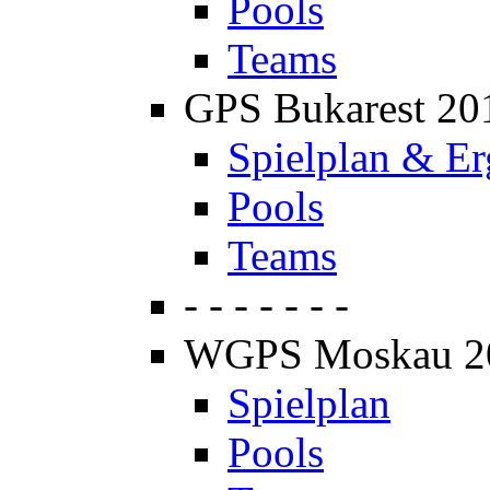
Pools
Teams
GPS Bukarest 20
Spielplan & Er
Pools
Teams
- - - - - - -
WGPS Moskau 2
Spielplan
Pools