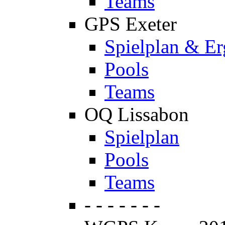
Teams
GPS Exeter
Spielplan & Er
Pools
Teams
OQ Lissabon
Spielplan
Pools
Teams
- - - - - - -