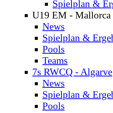
Spielplan & Er
U19 EM - Mallorca
News
Spielplan & Erge
Pools
Teams
7s RWCQ - Algarve
News
Spielplan & Erge
Pools