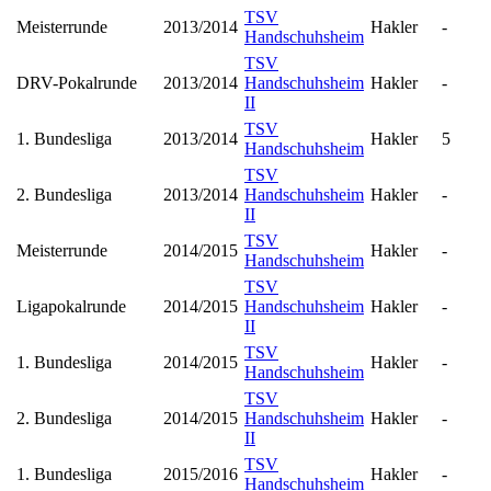
TSV
Meisterrunde
2013/2014
Hakler
-
Handschuhsheim
TSV
DRV-Pokalrunde
2013/2014
Handschuhsheim
Hakler
-
II
TSV
1. Bundesliga
2013/2014
Hakler
5
Handschuhsheim
TSV
2. Bundesliga
2013/2014
Handschuhsheim
Hakler
-
II
TSV
Meisterrunde
2014/2015
Hakler
-
Handschuhsheim
TSV
Ligapokalrunde
2014/2015
Handschuhsheim
Hakler
-
II
TSV
1. Bundesliga
2014/2015
Hakler
-
Handschuhsheim
TSV
2. Bundesliga
2014/2015
Handschuhsheim
Hakler
-
II
TSV
1. Bundesliga
2015/2016
Hakler
-
Handschuhsheim