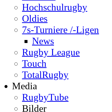
Hochschulrugby
Oldies
7s-Turniere /-Ligen
News
Rugby League
Touch
TotalRugby
Media
RugbyTube
Bilder