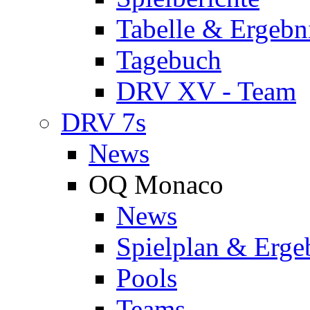
Tabelle & Ergebn
Tagebuch
DRV XV - Team
DRV 7s
News
OQ Monaco
News
Spielplan & Erge
Pools
Teams