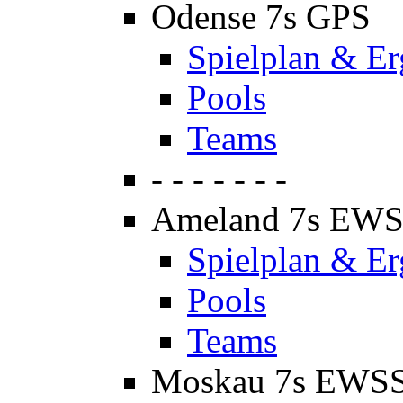
Odense 7s GPS
Spielplan & Er
Pools
Teams
- - - - - - -
Ameland 7s EW
Spielplan & Er
Pools
Teams
Moskau 7s EWS