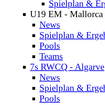
Spielplan & Er
U19 EM - Mallorca
News
Spielplan & Erge
Pools
Teams
7s RWCQ - Algarve
News
Spielplan & Erge
Pools