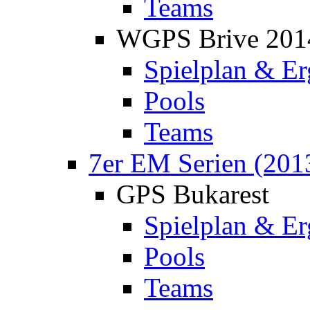
Teams
WGPS Brive 201
Spielplan & Er
Pools
Teams
7er EM Serien (201
GPS Bukarest
Spielplan & Er
Pools
Teams