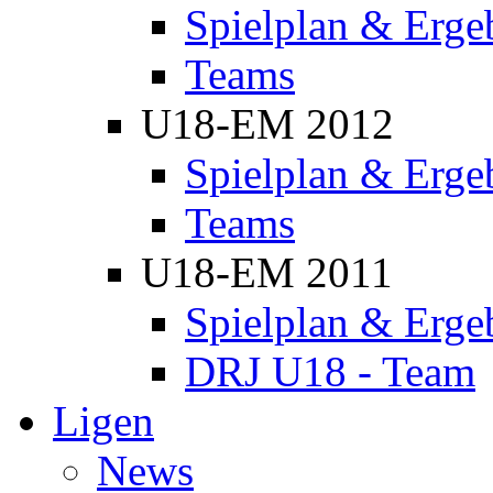
Spielplan & Erge
Teams
U18-EM 2012
Spielplan & Erge
Teams
U18-EM 2011
Spielplan & Erge
DRJ U18 - Team
Ligen
News