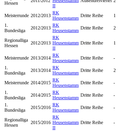
2011/2012
Heusenstamm
Außendreiviertel
2
Hessen
II
RK
Meisterrunde
2012/2013
Dritte Reihe
1
Heusenstamm
1.
RK
2012/2013
Dritte Reihe
2
Bundesliga
Heusenstamm
RK
Regionalliga
2012/2013
Heusenstamm
Dritte Reihe
1
Hessen
II
RK
Meisterrunde
2013/2014
Dritte Reihe
-
Heusenstamm
1.
RK
2013/2014
Dritte Reihe
2
Bundesliga
Heusenstamm
RK
Meisterrunde
2014/2015
Dritte Reihe
-
Heusenstamm
1.
RK
2014/2015
Dritte Reihe
-
Bundesliga
Heusenstamm
1.
RK
2015/2016
Dritte Reihe
-
Bundesliga
Heusenstamm
RK
Regionalliga
2015/2016
Heusenstamm
Dritte Reihe
-
Hessen
II