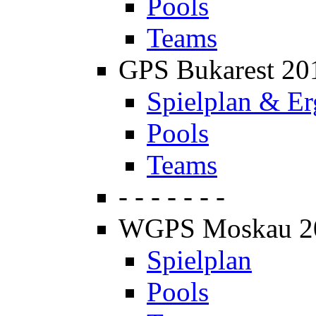
Pools
Teams
GPS Bukarest 20
Spielplan & Er
Pools
Teams
- - - - - - -
WGPS Moskau 2
Spielplan
Pools