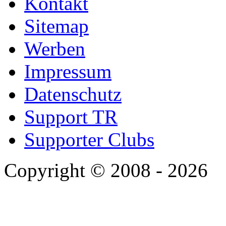
Kontakt
Sitemap
Werben
Impressum
Datenschutz
Support TR
Supporter Clubs
Copyright © 2008 - 2026