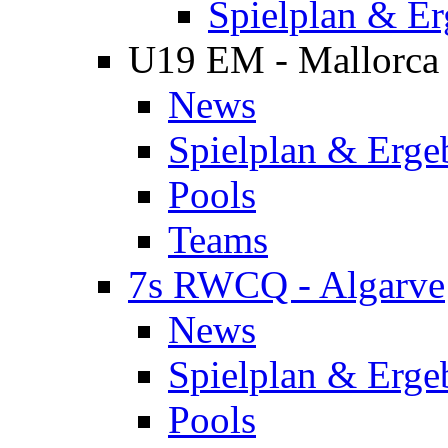
Spielplan & Er
U19 EM - Mallorca
News
Spielplan & Erge
Pools
Teams
7s RWCQ - Algarve
News
Spielplan & Erge
Pools