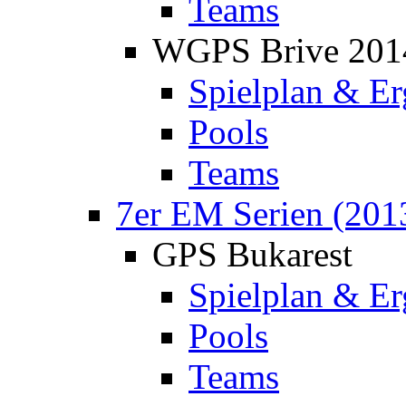
Teams
WGPS Brive 201
Spielplan & Er
Pools
Teams
7er EM Serien (201
GPS Bukarest
Spielplan & Er
Pools
Teams