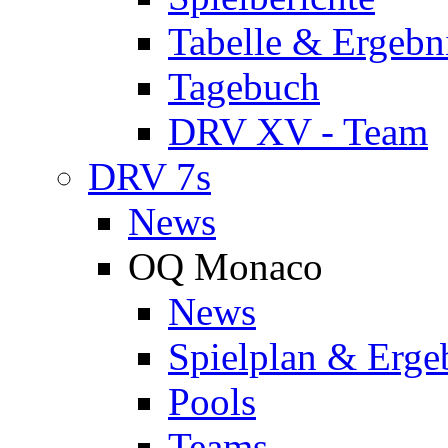
Tabelle & Ergebn
Tagebuch
DRV XV - Team
DRV 7s
News
OQ Monaco
News
Spielplan & Erge
Pools
Teams