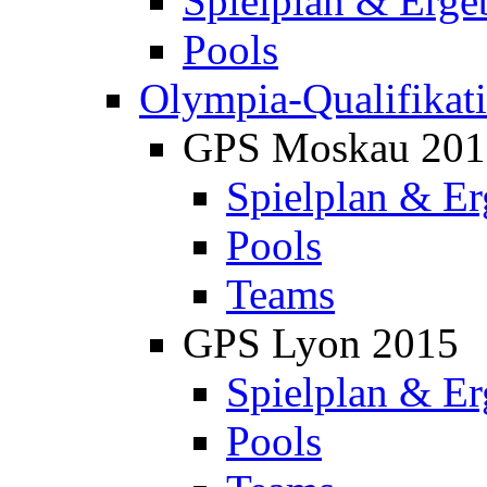
Spielplan & Erge
Pools
Olympia-Qualifikat
GPS Moskau 201
Spielplan & Er
Pools
Teams
GPS Lyon 2015
Spielplan & Er
Pools