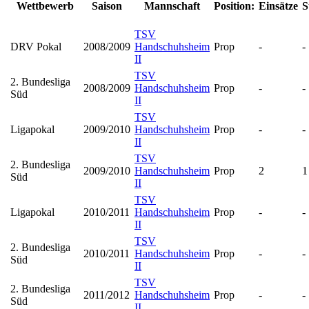
Wettbewerb
Saison
Mannschaft
Position:
Einsätze
S
TSV
DRV Pokal
2008/2009
Handschuhsheim
Prop
-
-
II
TSV
2. Bundesliga
2008/2009
Handschuhsheim
Prop
-
-
Süd
II
TSV
Ligapokal
2009/2010
Handschuhsheim
Prop
-
-
II
TSV
2. Bundesliga
2009/2010
Handschuhsheim
Prop
2
1
Süd
II
TSV
Ligapokal
2010/2011
Handschuhsheim
Prop
-
-
II
TSV
2. Bundesliga
2010/2011
Handschuhsheim
Prop
-
-
Süd
II
TSV
2. Bundesliga
2011/2012
Handschuhsheim
Prop
-
-
Süd
II