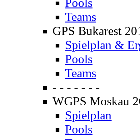
Pools
Teams
GPS Bukarest 20
Spielplan & Er
Pools
Teams
- - - - - - -
WGPS Moskau 2
Spielplan
Pools