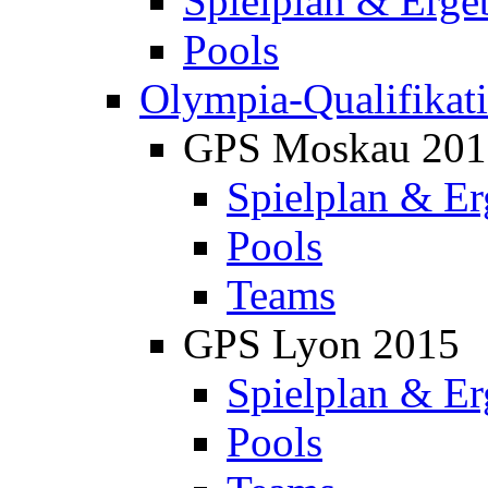
Spielplan & Erge
Pools
Olympia-Qualifikat
GPS Moskau 201
Spielplan & Er
Pools
Teams
GPS Lyon 2015
Spielplan & Er
Pools