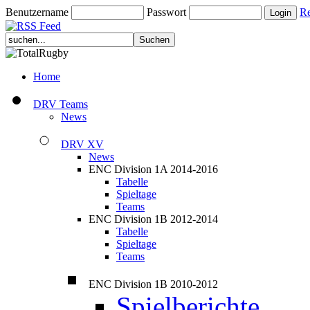
Benutzername
Passwort
Re
Home
DRV Teams
News
DRV XV
News
ENC Division 1A 2014-2016
Tabelle
Spieltage
Teams
ENC Division 1B 2012-2014
Tabelle
Spieltage
Teams
ENC Division 1B 2010-2012
Spielberichte