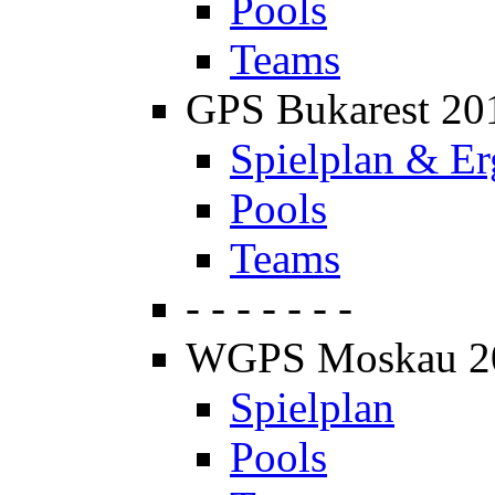
Pools
Teams
GPS Bukarest 20
Spielplan & Er
Pools
Teams
- - - - - - -
WGPS Moskau 2
Spielplan
Pools