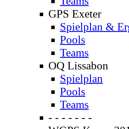
Teams
GPS Exeter
Spielplan & Er
Pools
Teams
OQ Lissabon
Spielplan
Pools
Teams
- - - - - - -