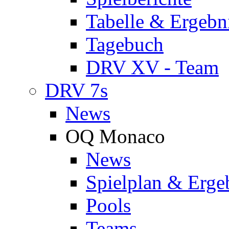
Tabelle & Ergebn
Tagebuch
DRV XV - Team
DRV 7s
News
OQ Monaco
News
Spielplan & Erge
Pools
Teams