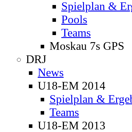
Spielplan & Er
Pools
Teams
Moskau 7s GPS
DRJ
News
U18-EM 2014
Spielplan & Erge
Teams
U18-EM 2013