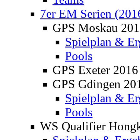
7er EM Serien (201
GPS Moskau 201
Spielplan & Er
Pools
GPS Exeter 2016
GPS Gdingen 20
Spielplan & Er
Pools
WS Qualifier Hong