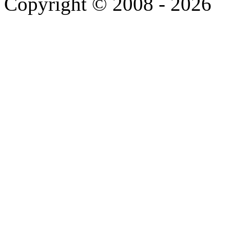
Copyright © 2008 - 2026