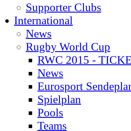
Supporter Clubs
International
News
Rugby World Cup
RWC 2015 - TICK
News
Eurosport Sendepla
Spielplan
Pools
Teams