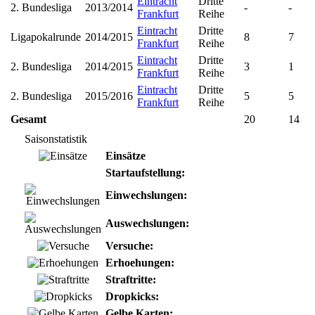
Eintracht
Dritte
2. Bundesliga
2013/2014
-
-
Frankfurt
Reihe
Eintracht
Dritte
Ligapokalrunde
2014/2015
8
7
Frankfurt
Reihe
Eintracht
Dritte
2. Bundesliga
2014/2015
3
1
Frankfurt
Reihe
Eintracht
Dritte
2. Bundesliga
2015/2016
5
5
Frankfurt
Reihe
Gesamt
20
14
Saisonstatistik
Einsätze
Startaufstellung:
Einwechslungen:
Auswechslungen:
Versuche:
Erhoehungen:
Straftritte:
Dropkicks:
Gelbe Karten: