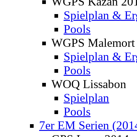
WGPS Kazan 20
Spielplan & Er
Pools
WGPS Malemort
Spielplan & Er
Pools
WOQ Lissabon
Spielplan
Pools
7er EM Serien (201