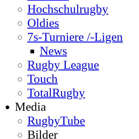
Hochschulrugby
Oldies
7s-Turniere /-Ligen
News
Rugby League
Touch
TotalRugby
Media
RugbyTube
Bilder