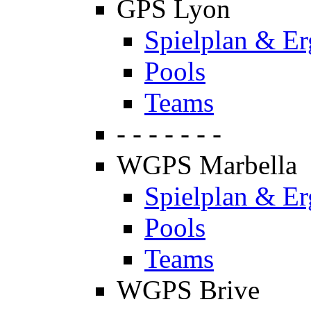
GPS Lyon
Spielplan & Er
Pools
Teams
- - - - - - -
WGPS Marbella
Spielplan & Er
Pools
Teams
WGPS Brive