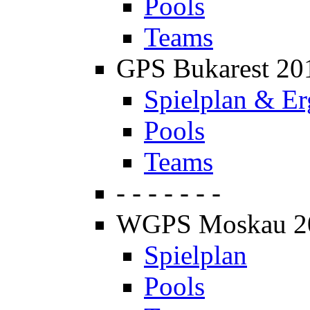
Pools
Teams
GPS Bukarest 20
Spielplan & Er
Pools
Teams
- - - - - - -
WGPS Moskau 2
Spielplan
Pools