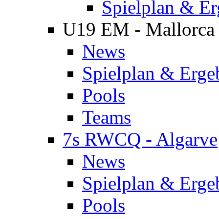
Spielplan & Er
U19 EM - Mallorca
News
Spielplan & Erge
Pools
Teams
7s RWCQ - Algarve
News
Spielplan & Erge
Pools