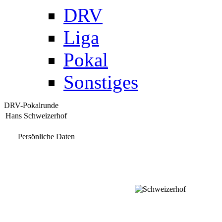
DRV
Liga
Pokal
Sonstiges
DRV-Pokalrunde
Hans Schweizerhof
Persönliche Daten