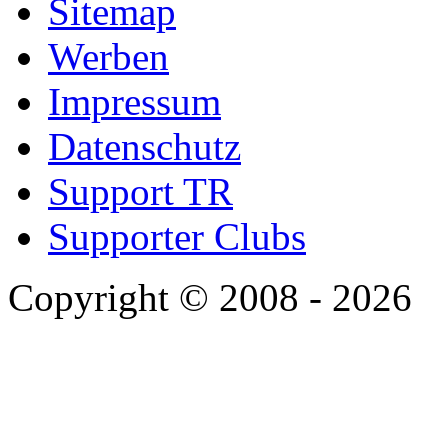
Sitemap
Werben
Impressum
Datenschutz
Support TR
Supporter Clubs
Copyright © 2008 - 2026