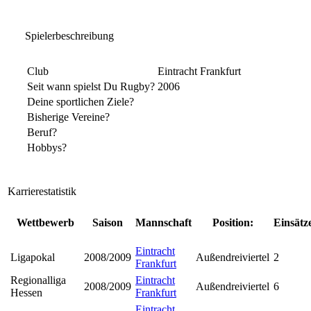
Spielerbeschreibung
Club
Eintracht Frankfurt
Seit wann spielst Du Rugby?
2006
Deine sportlichen Ziele?
Bisherige Vereine?
Beruf?
Hobbys?
Karrierestatistik
Wettbewerb
Saison
Mannschaft
Position:
Einsätz
Eintracht
Ligapokal
2008/2009
Außendreiviertel
2
Frankfurt
Regionalliga
Eintracht
2008/2009
Außendreiviertel
6
Hessen
Frankfurt
Eintracht