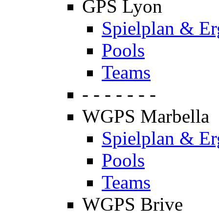
GPS Lyon
Spielplan & Er
Pools
Teams
- - - - - - -
WGPS Marbella
Spielplan & Er
Pools
Teams
WGPS Brive