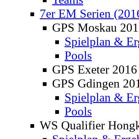
7er EM Serien (201
GPS Moskau 201
Spielplan & Er
Pools
GPS Exeter 2016
GPS Gdingen 20
Spielplan & Er
Pools
WS Qualifier Hong