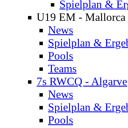
Spielplan & Er
U19 EM - Mallorca
News
Spielplan & Erge
Pools
Teams
7s RWCQ - Algarve
News
Spielplan & Erge
Pools