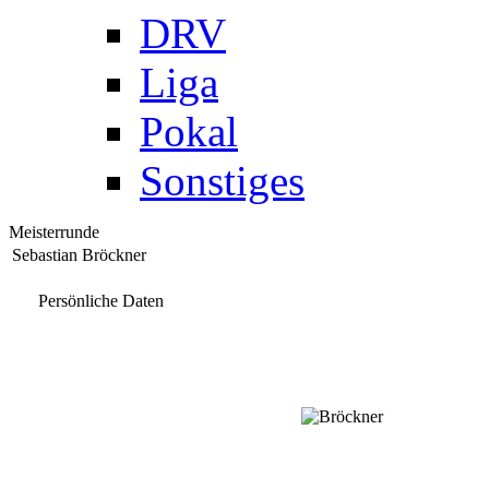
DRV
Liga
Pokal
Sonstiges
Meisterrunde
Sebastian Bröckner
Persönliche Daten