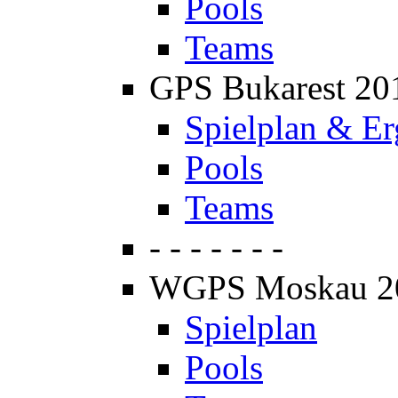
Pools
Teams
GPS Bukarest 20
Spielplan & Er
Pools
Teams
- - - - - - -
WGPS Moskau 2
Spielplan
Pools