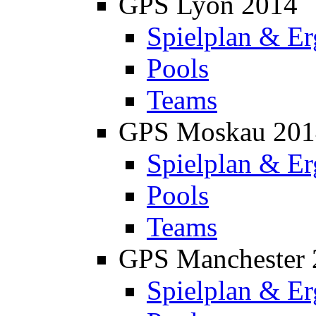
GPS Lyon 2014
Spielplan & Er
Pools
Teams
GPS Moskau 201
Spielplan & Er
Pools
Teams
GPS Manchester 
Spielplan & Er