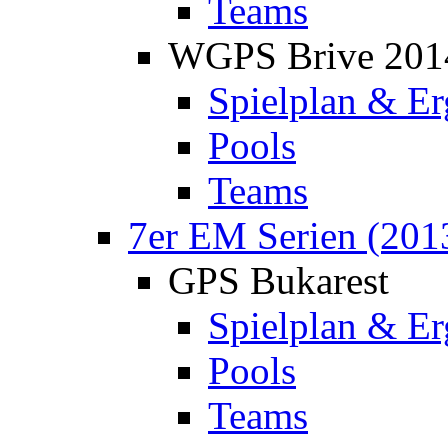
Teams
WGPS Brive 201
Spielplan & Er
Pools
Teams
7er EM Serien (201
GPS Bukarest
Spielplan & Er
Pools
Teams