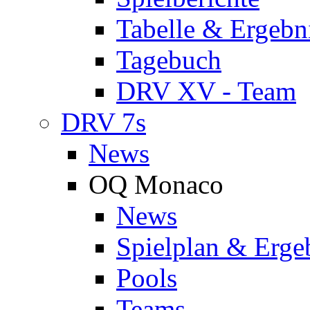
Tabelle & Ergebn
Tagebuch
DRV XV - Team
DRV 7s
News
OQ Monaco
News
Spielplan & Erge
Pools
Teams