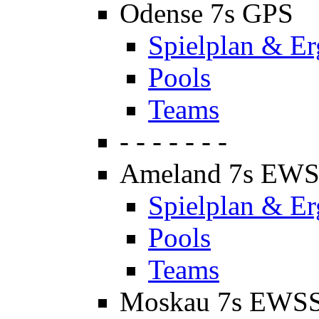
Odense 7s GPS
Spielplan & Er
Pools
Teams
- - - - - - -
Ameland 7s EW
Spielplan & Er
Pools
Teams
Moskau 7s EWS