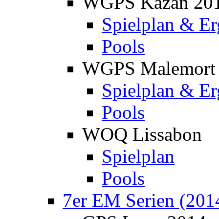
WGPS Kazan 20
Spielplan & Er
Pools
WGPS Malemort
Spielplan & Er
Pools
WOQ Lissabon
Spielplan
Pools
7er EM Serien (201