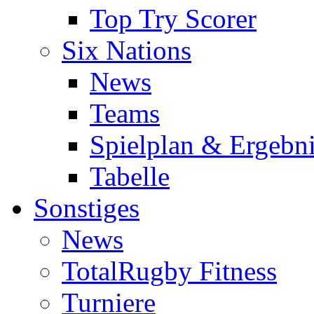
Top Try Scorer
Six Nations
News
Teams
Spielplan & Ergebni
Tabelle
Sonstiges
News
TotalRugby Fitness
Turniere