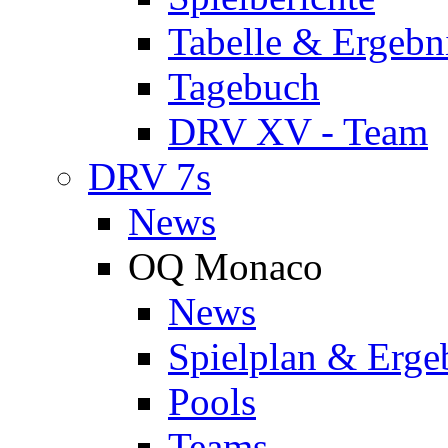
Tabelle & Ergebn
Tagebuch
DRV XV - Team
DRV 7s
News
OQ Monaco
News
Spielplan & Erge
Pools
Teams