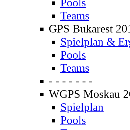
Pools
Teams
GPS Bukarest 20
Spielplan & Er
Pools
Teams
- - - - - - -
WGPS Moskau 2
Spielplan
Pools