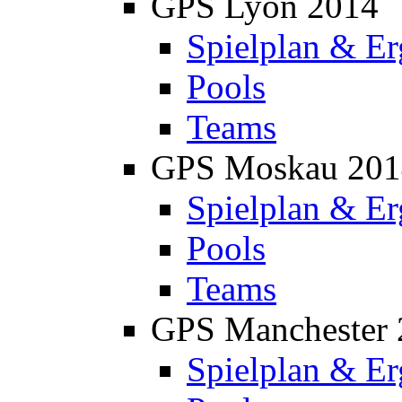
GPS Lyon 2014
Spielplan & Er
Pools
Teams
GPS Moskau 201
Spielplan & Er
Pools
Teams
GPS Manchester 
Spielplan & Er