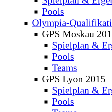
Spielplan & Erge
Pools
Olympia-Qualifikat
GPS Moskau 201
Spielplan & Er
Pools
Teams
GPS Lyon 2015
Spielplan & Er
Pools