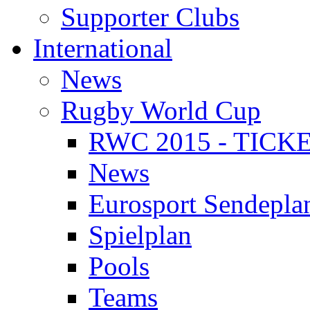
Supporter Clubs
International
News
Rugby World Cup
RWC 2015 - TICK
News
Eurosport Sendepla
Spielplan
Pools
Teams