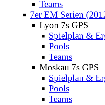
Teams
7er EM Serien (201
Lyon 7s GPS
Spielplan & Er
Pools
Teams
Moskau 7s GPS
Spielplan & Er
Pools
Teams