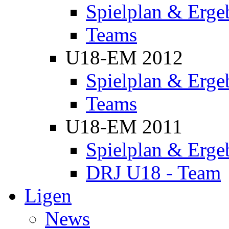
Spielplan & Erge
Teams
U18-EM 2012
Spielplan & Erge
Teams
U18-EM 2011
Spielplan & Erge
DRJ U18 - Team
Ligen
News