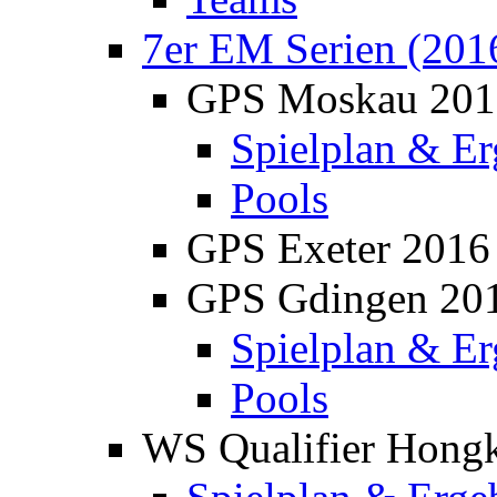
7er EM Serien (201
GPS Moskau 201
Spielplan & Er
Pools
GPS Exeter 2016
GPS Gdingen 20
Spielplan & Er
Pools
WS Qualifier Hong