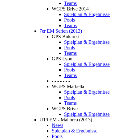
Teams
WGPS Brive 2014
Spielplan & Ergebnisse
Pools
Teams
7er EM Serien (2013)
GPS Bukarest
Spielplan & Ergebnisse
Pools
Teams
GPS Lyon
Spielplan & Ergebnisse
Pools
Teams
- - - - - - -
WGPS Marbella
Spielplan & Ergebnisse
Pools
Teams
WGPS Brive
Spielplan & Ergebnisse
U19 EM - Mallorca (2013)
News
Spielplan & Ergebnisse
Pools