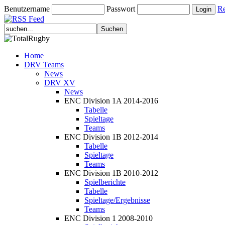
Benutzername
Passwort
Re
Home
DRV Teams
News
DRV XV
News
ENC Division 1A 2014-2016
Tabelle
Spieltage
Teams
ENC Division 1B 2012-2014
Tabelle
Spieltage
Teams
ENC Division 1B 2010-2012
Spielberichte
Tabelle
Spieltage/Ergebnisse
Teams
ENC Division 1 2008-2010