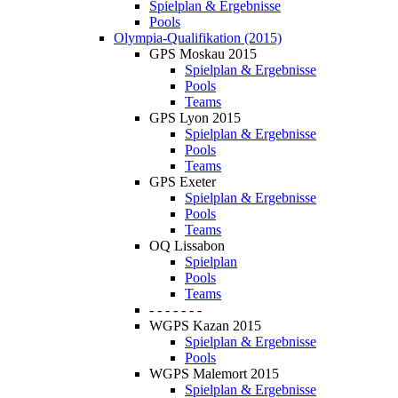
Spielplan & Ergebnisse
Pools
Olympia-Qualifikation (2015)
GPS Moskau 2015
Spielplan & Ergebnisse
Pools
Teams
GPS Lyon 2015
Spielplan & Ergebnisse
Pools
Teams
GPS Exeter
Spielplan & Ergebnisse
Pools
Teams
OQ Lissabon
Spielplan
Pools
Teams
- - - - - - -
WGPS Kazan 2015
Spielplan & Ergebnisse
Pools
WGPS Malemort 2015
Spielplan & Ergebnisse