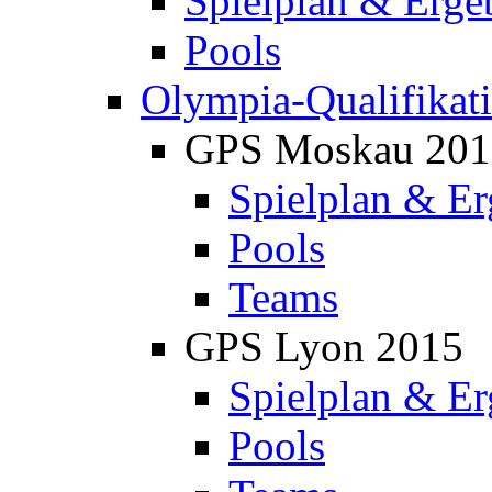
Spielplan & Erge
Pools
Olympia-Qualifikat
GPS Moskau 201
Spielplan & Er
Pools
Teams
GPS Lyon 2015
Spielplan & Er
Pools