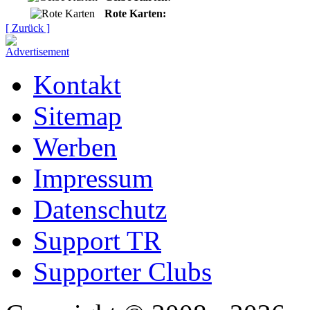
Rote Karten:
[ Zurück ]
Kontakt
Sitemap
Werben
Impressum
Datenschutz
Support TR
Supporter Clubs