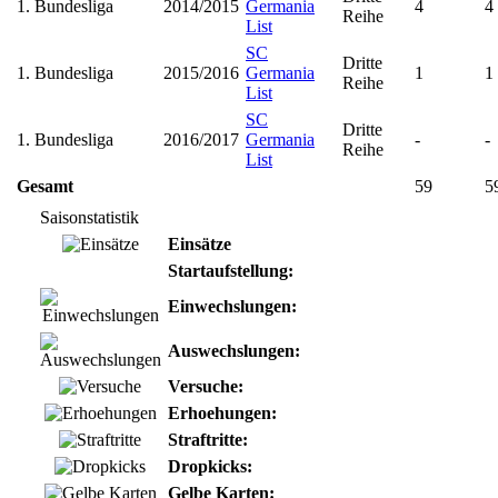
1. Bundesliga
2014/2015
Germania
4
4
Reihe
List
SC
Dritte
1. Bundesliga
2015/2016
Germania
1
1
Reihe
List
SC
Dritte
1. Bundesliga
2016/2017
Germania
-
-
Reihe
List
Gesamt
59
5
Saisonstatistik
Einsätze
Startaufstellung:
Einwechslungen:
Auswechslungen:
Versuche:
Erhoehungen:
Straftritte:
Dropkicks:
Gelbe Karten: