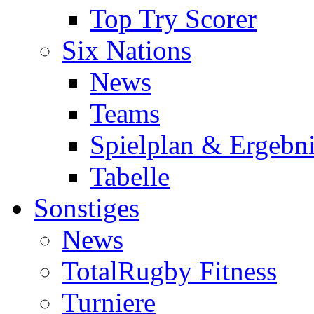
Top Try Scorer
Six Nations
News
Teams
Spielplan & Ergebni
Tabelle
Sonstiges
News
TotalRugby Fitness
Turniere