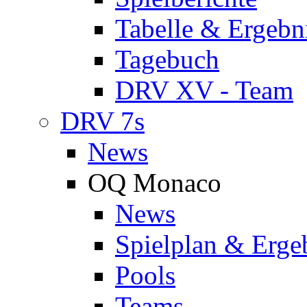
Tabelle & Ergebn
Tagebuch
DRV XV - Team
DRV 7s
News
OQ Monaco
News
Spielplan & Erge
Pools
Teams