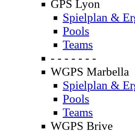
GPS Lyon
Spielplan & Er
Pools
Teams
- - - - - - -
WGPS Marbella
Spielplan & Er
Pools
Teams
WGPS Brive