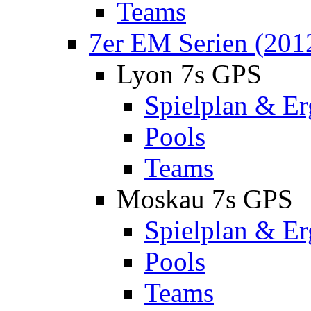
Teams
7er EM Serien (201
Lyon 7s GPS
Spielplan & Er
Pools
Teams
Moskau 7s GPS
Spielplan & Er
Pools
Teams