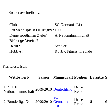
Spielerbeschreibung
Club
SC Germania List
Seit wann spielst Du Rugby?
1996
Deine sportlichen Ziele?
A-Nationalmannschaft
Bisherige Vereine?
Beruf?
Schüler
Hobbys?
Rugby, Fitness, Freunde
Karrierestatistik
Wettbewerb
Saison
Mannschaft
Position:
Einsätze
S
DRJ U18-
Dritte
2009/2010
Deutschland
-
-
Nationalmannschaft
Reihe
SC
Dritte
2. Bundesliga Nord
2009/2010
Germania
6
6
Reihe
List