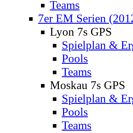
Teams
7er EM Serien (201
Lyon 7s GPS
Spielplan & Er
Pools
Teams
Moskau 7s GPS
Spielplan & Er
Pools
Teams