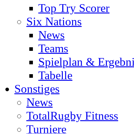
Top Try Scorer
Six Nations
News
Teams
Spielplan & Ergebni
Tabelle
Sonstiges
News
TotalRugby Fitness
Turniere