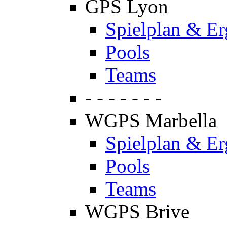
GPS Lyon
Spielplan & Er
Pools
Teams
- - - - - - -
WGPS Marbella
Spielplan & Er
Pools
Teams
WGPS Brive