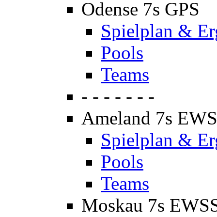
Odense 7s GPS
Spielplan & Er
Pools
Teams
- - - - - - -
Ameland 7s EW
Spielplan & Er
Pools
Teams
Moskau 7s EWS