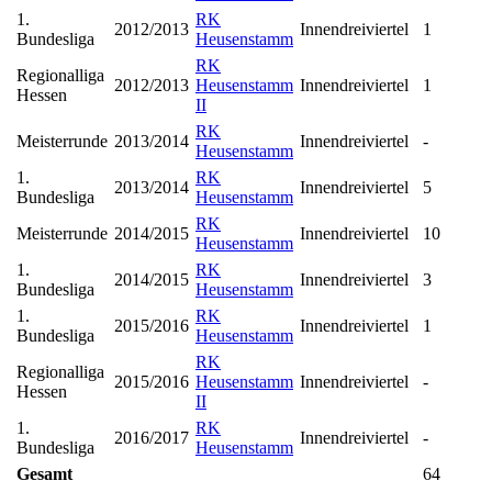
1.
RK
2012/2013
Innendreiviertel
1
Bundesliga
Heusenstamm
RK
Regionalliga
2012/2013
Heusenstamm
Innendreiviertel
1
Hessen
II
RK
Meisterrunde
2013/2014
Innendreiviertel
-
Heusenstamm
1.
RK
2013/2014
Innendreiviertel
5
Bundesliga
Heusenstamm
RK
Meisterrunde
2014/2015
Innendreiviertel
10
Heusenstamm
1.
RK
2014/2015
Innendreiviertel
3
Bundesliga
Heusenstamm
1.
RK
2015/2016
Innendreiviertel
1
Bundesliga
Heusenstamm
RK
Regionalliga
2015/2016
Heusenstamm
Innendreiviertel
-
Hessen
II
1.
RK
2016/2017
Innendreiviertel
-
Bundesliga
Heusenstamm
Gesamt
64