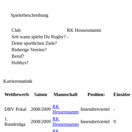
Spielerbeschreibung
Club
RK Heusenstamm
Seit wann spielst Du Rugby?
-
Deine sportlichen Ziele?
Bisherige Vereine?
Beruf?
Hobbys?
Karrierestatistik
Wettbewerb
Saison
Mannschaft
Position:
Einsätze
RK
DRV Pokal
2008/2009
Innendreiviertel
-
Heusenstamm
1.
RK
2008/2009
Innendreiviertel
9
Bundesliga
Heusenstamm
RK