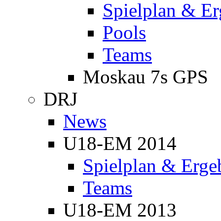
Spielplan & Er
Pools
Teams
Moskau 7s GPS
DRJ
News
U18-EM 2014
Spielplan & Erge
Teams
U18-EM 2013