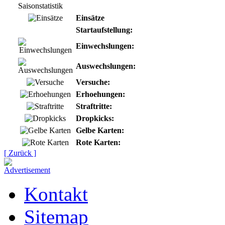
Saisonstatistik
Einsätze
Startaufstellung:
Einwechslungen:
Auswechslungen:
Versuche:
Erhoehungen:
Straftritte:
Dropkicks:
Gelbe Karten:
Rote Karten:
[ Zurück ]
Kontakt
Sitemap