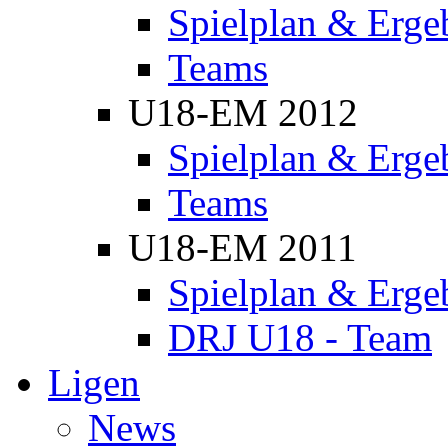
Spielplan & Erge
Teams
U18-EM 2012
Spielplan & Erge
Teams
U18-EM 2011
Spielplan & Erge
DRJ U18 - Team
Ligen
News