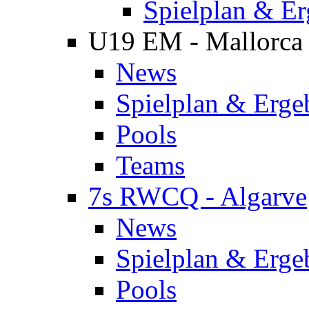
Spielplan & Er
U19 EM - Mallorca
News
Spielplan & Erge
Pools
Teams
7s RWCQ - Algarve
News
Spielplan & Erge
Pools