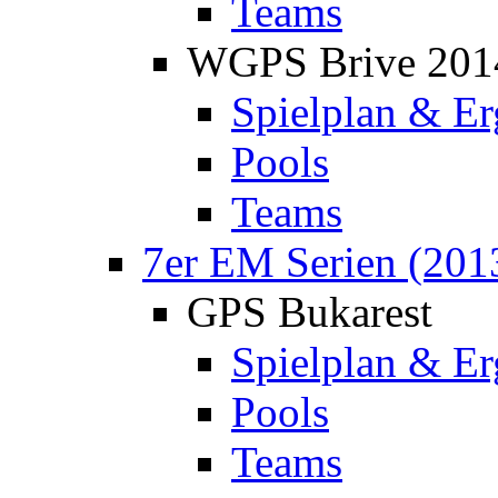
Teams
WGPS Brive 201
Spielplan & Er
Pools
Teams
7er EM Serien (201
GPS Bukarest
Spielplan & Er
Pools
Teams