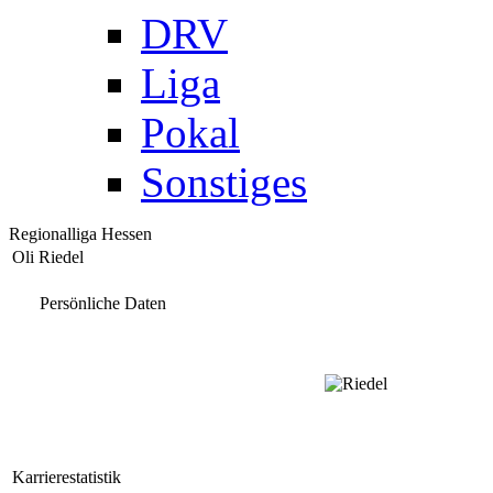
DRV
Liga
Pokal
Sonstiges
Regionalliga Hessen
Oli Riedel
Persönliche Daten
Karrierestatistik