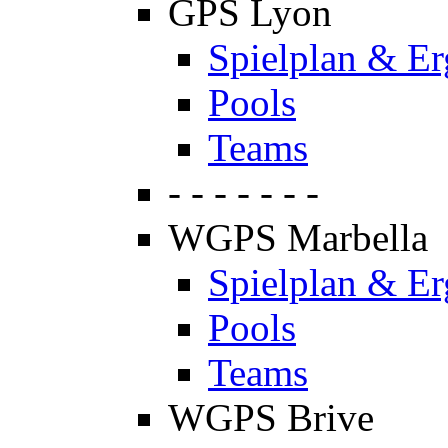
GPS Lyon
Spielplan & Er
Pools
Teams
- - - - - - -
WGPS Marbella
Spielplan & Er
Pools
Teams
WGPS Brive