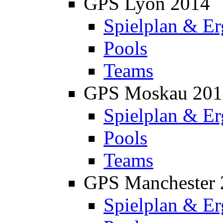
GPS Lyon 2014
Spielplan & Er
Pools
Teams
GPS Moskau 201
Spielplan & Er
Pools
Teams
GPS Manchester 
Spielplan & Er