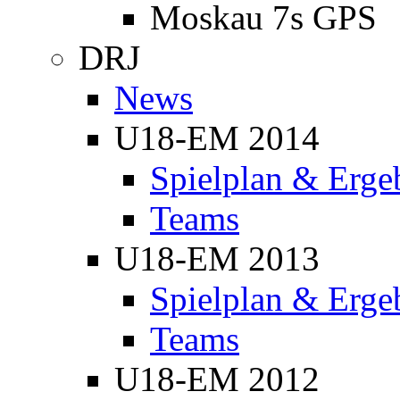
Moskau 7s GPS
DRJ
News
U18-EM 2014
Spielplan & Erge
Teams
U18-EM 2013
Spielplan & Erge
Teams
U18-EM 2012