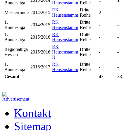
2013/2014
1
1
Bundesliga
Heusenstamm
Reihe
RK
Dritte
Meisterrunde
2014/2015
2
-
Heusenstamm
Reihe
1.
RK
Dritte
2014/2015
-
-
Bundesliga
Heusenstamm
Reihe
1.
RK
Dritte
2015/2016
-
-
Bundesliga
Heusenstamm
Reihe
RK
Regionalliga
Dritte
2015/2016
Heusenstamm
-
-
Hessen
Reihe
II
1.
RK
Dritte
2016/2017
-
-
Bundesliga
Heusenstamm
Reihe
Gesamt
43
33
Kontakt
Sitemap