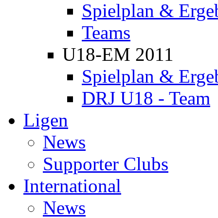
Spielplan & Erge
Teams
U18-EM 2011
Spielplan & Erge
DRJ U18 - Team
Ligen
News
Supporter Clubs
International
News