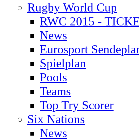
Rugby World Cup
RWC 2015 - TICK
News
Eurosport Sendepla
Spielplan
Pools
Teams
Top Try Scorer
Six Nations
News