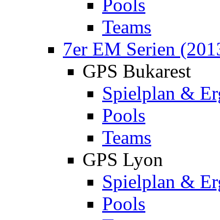
Pools
Teams
7er EM Serien (201
GPS Bukarest
Spielplan & Er
Pools
Teams
GPS Lyon
Spielplan & Er
Pools