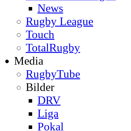
News
Rugby League
Touch
TotalRugby
Media
RugbyTube
Bilder
DRV
Liga
Pokal