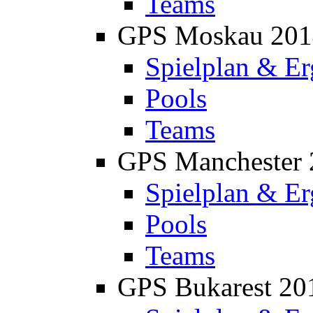
Teams
GPS Moskau 201
Spielplan & Er
Pools
Teams
GPS Manchester 
Spielplan & Er
Pools
Teams
GPS Bukarest 20