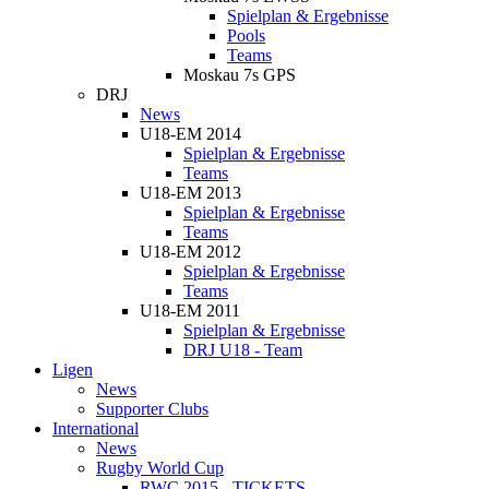
Spielplan & Ergebnisse
Pools
Teams
Moskau 7s GPS
DRJ
News
U18-EM 2014
Spielplan & Ergebnisse
Teams
U18-EM 2013
Spielplan & Ergebnisse
Teams
U18-EM 2012
Spielplan & Ergebnisse
Teams
U18-EM 2011
Spielplan & Ergebnisse
DRJ U18 - Team
Ligen
News
Supporter Clubs
International
News
Rugby World Cup
RWC 2015 - TICKETS