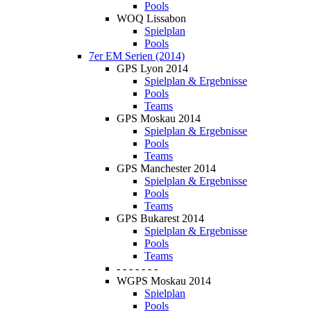
Pools
WOQ Lissabon
Spielplan
Pools
7er EM Serien (2014)
GPS Lyon 2014
Spielplan & Ergebnisse
Pools
Teams
GPS Moskau 2014
Spielplan & Ergebnisse
Pools
Teams
GPS Manchester 2014
Spielplan & Ergebnisse
Pools
Teams
GPS Bukarest 2014
Spielplan & Ergebnisse
Pools
Teams
- - - - - - -
WGPS Moskau 2014
Spielplan
Pools