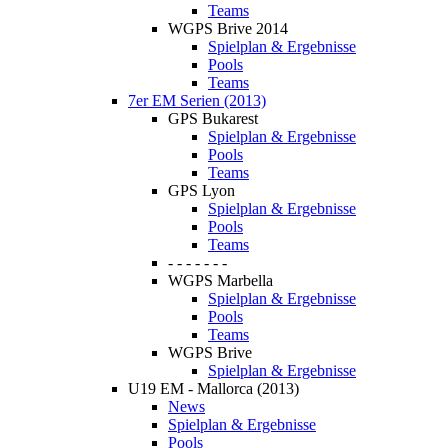
Teams
WGPS Brive 2014
Spielplan & Ergebnisse
Pools
Teams
7er EM Serien (2013)
GPS Bukarest
Spielplan & Ergebnisse
Pools
Teams
GPS Lyon
Spielplan & Ergebnisse
Pools
Teams
- - - - - - -
WGPS Marbella
Spielplan & Ergebnisse
Pools
Teams
WGPS Brive
Spielplan & Ergebnisse
U19 EM - Mallorca (2013)
News
Spielplan & Ergebnisse
Pools