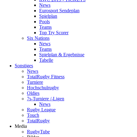
News
Eurosport Sendeplan
Spielplan
Pools
Teams
Top Try Scorer
Six Nations
News
Teams
Spielplan & Ergebnisse
Tabelle
Sonstiges
News
TotalRugby Fitness
Turniere
Hochschulrugby
Oldies
7s-Turniere /-Ligen
News
Rugby League
Touch
TotalRugby
Media
RugbyTube