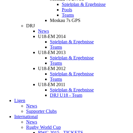
Spielplan & Ergebnisse
Pools
Teams
Moskau 7s GPS
DRJ
News
U18-EM 2014
Spielplan & Ergebnisse
Teams
U18-EM 2013
Spielplan & Ergebnisse
Teams
U18-EM 2012
Spielplan & Ergebnisse
Teams
U18-EM 2011
Spielplan & Ergebnisse
DRJ U18 - Team
Ligen
News
Supporter Clubs
International
News
Rugby World Cup
RWC 2015 - TICKETS