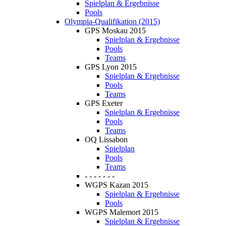
Spielplan & Ergebnisse
Pools
Olympia-Qualifikation (2015)
GPS Moskau 2015
Spielplan & Ergebnisse
Pools
Teams
GPS Lyon 2015
Spielplan & Ergebnisse
Pools
Teams
GPS Exeter
Spielplan & Ergebnisse
Pools
Teams
OQ Lissabon
Spielplan
Pools
Teams
- - - - - - -
WGPS Kazan 2015
Spielplan & Ergebnisse
Pools
WGPS Malemort 2015
Spielplan & Ergebnisse