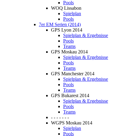
Pools
WOQ Lissabon
Spielplan
Pools
7er EM Serien (2014)
GPS Lyon 2014
Spielplan & Ergebnisse
Pools
Teams
GPS Moskau 2014
Spielplan & Ergebnisse
Pools
Teams
GPS Manchester 2014
Spielplan & Ergebnisse
Pools
Teams
GPS Bukarest 2014
Spielplan & Ergebnisse
Pools
Teams
- - - - - - -
WGPS Moskau 2014
Spielplan
Pools