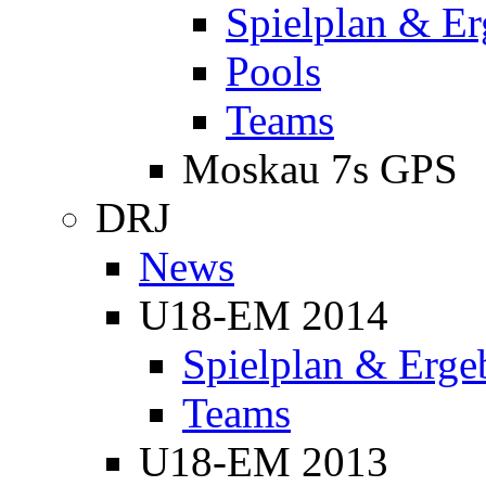
Spielplan & Er
Pools
Teams
Moskau 7s GPS
DRJ
News
U18-EM 2014
Spielplan & Erge
Teams
U18-EM 2013