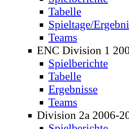
Tabelle
Spieltage/Ergebni
Teams
ENC Division 1 20
Spielberichte
Tabelle
Ergebnisse
Teams
Division 2a 2006-2
Spielberichte