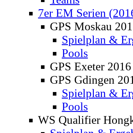
7er EM Serien (201
GPS Moskau 201
Spielplan & Er
Pools
GPS Exeter 2016
GPS Gdingen 20
Spielplan & Er
Pools
WS Qualifier Hong