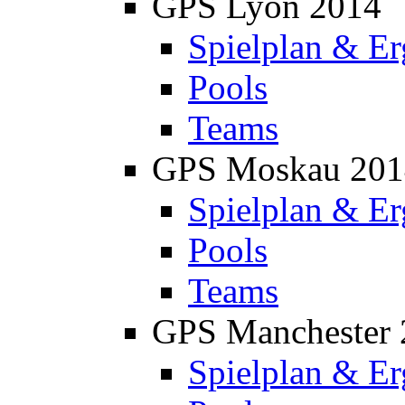
GPS Lyon 2014
Spielplan & Er
Pools
Teams
GPS Moskau 201
Spielplan & Er
Pools
Teams
GPS Manchester 
Spielplan & Er