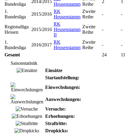
2014/2015
2
1
Bundesliga
Heusenstamm
Reihe
1.
RK
Zweite
2015/2016
-
-
Bundesliga
Heusenstamm
Reihe
RK
Regionalliga
Zweite
2015/2016
Heusenstamm
-
-
Hessen
Reihe
II
1.
RK
Zweite
2016/2017
-
-
Bundesliga
Heusenstamm
Reihe
Gesamt
24
11
Saisonstatistik
Einsätze
Startaufstellung:
Einwechslungen:
Auswechslungen:
Versuche:
Erhoehungen:
Straftritte:
Dropkicks: