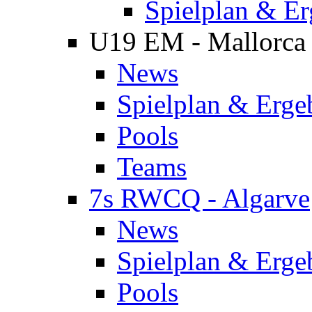
Spielplan & Er
U19 EM - Mallorca
News
Spielplan & Erge
Pools
Teams
7s RWCQ - Algarve
News
Spielplan & Erge
Pools