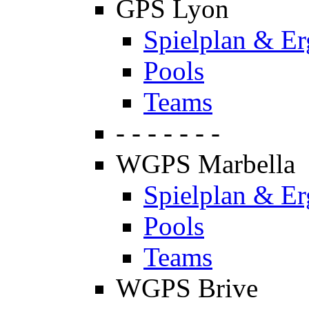
GPS Lyon
Spielplan & Er
Pools
Teams
- - - - - - -
WGPS Marbella
Spielplan & Er
Pools
Teams
WGPS Brive