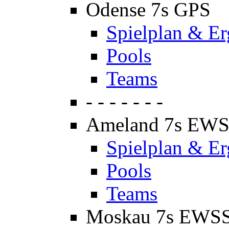
Odense 7s GPS
Spielplan & Er
Pools
Teams
- - - - - - -
Ameland 7s EW
Spielplan & Er
Pools
Teams
Moskau 7s EWS