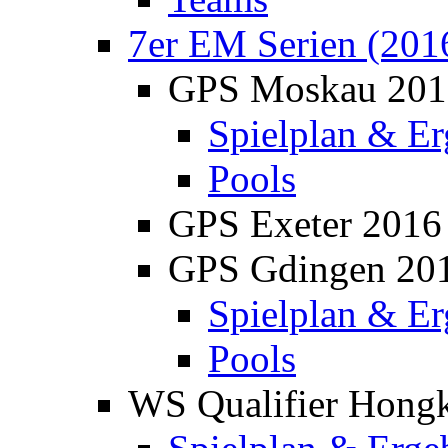
7er EM Serien (201
GPS Moskau 201
Spielplan & Er
Pools
GPS Exeter 2016
GPS Gdingen 20
Spielplan & Er
Pools
WS Qualifier Hong