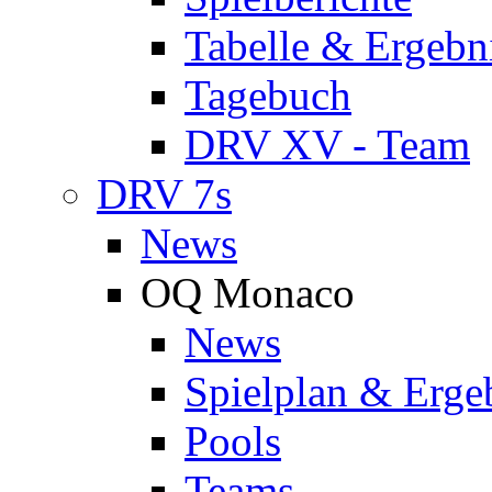
Tabelle & Ergebn
Tagebuch
DRV XV - Team
DRV 7s
News
OQ Monaco
News
Spielplan & Erge
Pools
Teams