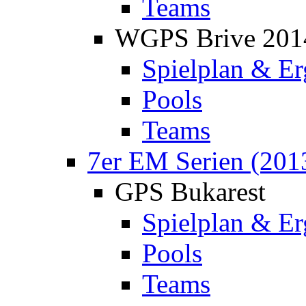
Teams
WGPS Brive 201
Spielplan & Er
Pools
Teams
7er EM Serien (201
GPS Bukarest
Spielplan & Er
Pools
Teams