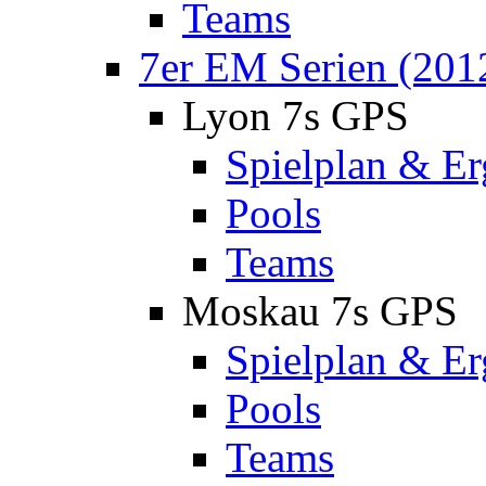
Teams
7er EM Serien (201
Lyon 7s GPS
Spielplan & Er
Pools
Teams
Moskau 7s GPS
Spielplan & Er
Pools
Teams