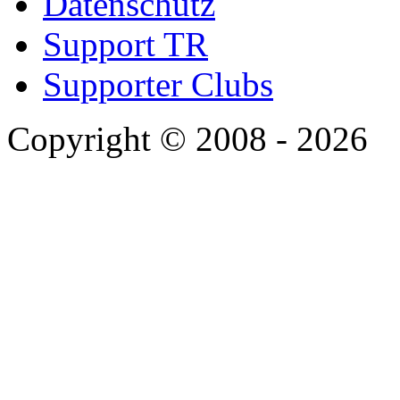
Datenschutz
Support TR
Supporter Clubs
Copyright © 2008 - 2026