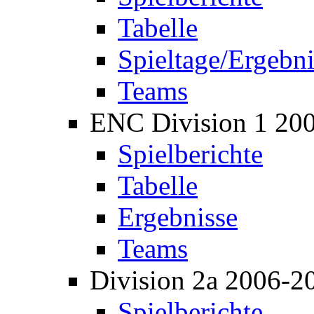
Tabelle
Spieltage/Ergebni
Teams
ENC Division 1 20
Spielberichte
Tabelle
Ergebnisse
Teams
Division 2a 2006-2
Spielberichte