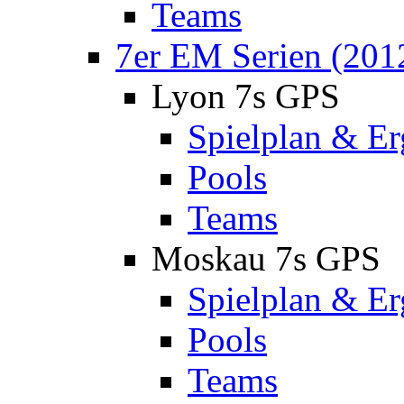
Teams
7er EM Serien (201
Lyon 7s GPS
Spielplan & Er
Pools
Teams
Moskau 7s GPS
Spielplan & Er
Pools
Teams