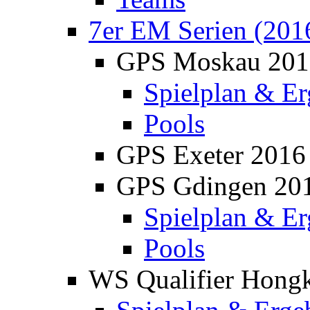
7er EM Serien (201
GPS Moskau 201
Spielplan & Er
Pools
GPS Exeter 2016
GPS Gdingen 20
Spielplan & Er
Pools
WS Qualifier Hong