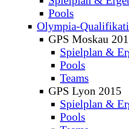
Spielplan & Erge
Pools
Olympia-Qualifikat
GPS Moskau 201
Spielplan & Er
Pools
Teams
GPS Lyon 2015
Spielplan & Er
Pools