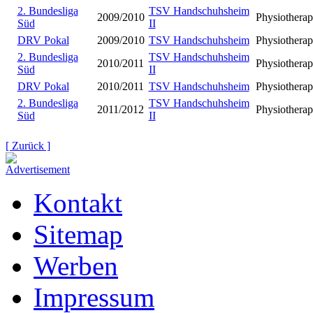
2. Bundesliga
TSV Handschuhsheim
2009/2010
Physiotherap
Süd
II
DRV Pokal
2009/2010
TSV Handschuhsheim
Physiotherap
2. Bundesliga
TSV Handschuhsheim
2010/2011
Physiotherap
Süd
II
DRV Pokal
2010/2011
TSV Handschuhsheim
Physiotherap
2. Bundesliga
TSV Handschuhsheim
2011/2012
Physiotherap
Süd
II
[ Zurück ]
Kontakt
Sitemap
Werben
Impressum