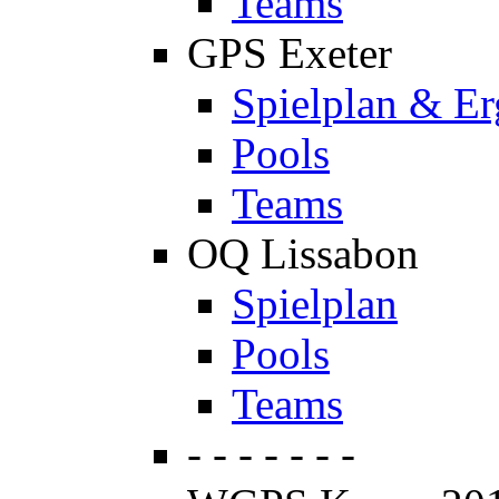
Teams
GPS Exeter
Spielplan & Er
Pools
Teams
OQ Lissabon
Spielplan
Pools
Teams
- - - - - - -