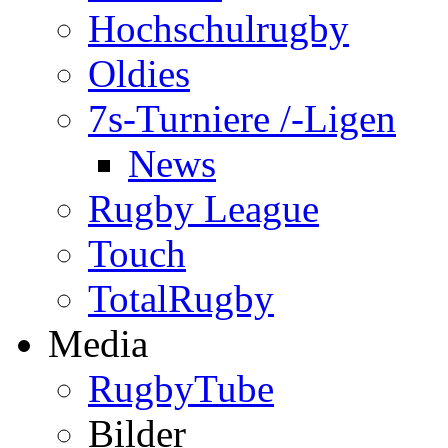
Hochschulrugby
Oldies
7s-Turniere /-Ligen
News
Rugby League
Touch
TotalRugby
Media
RugbyTube
Bilder