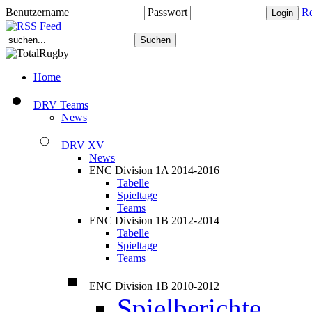
Benutzername
Passwort
Re
Home
DRV Teams
News
DRV XV
News
ENC Division 1A 2014-2016
Tabelle
Spieltage
Teams
ENC Division 1B 2012-2014
Tabelle
Spieltage
Teams
ENC Division 1B 2010-2012
Spielberichte