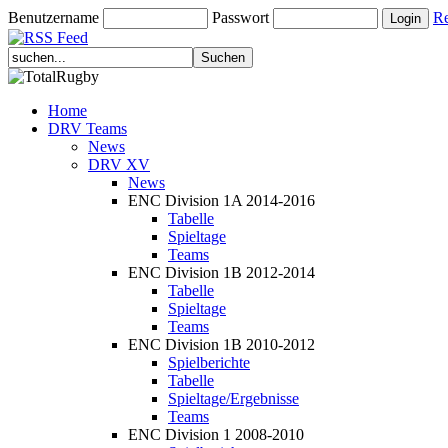
Benutzername
Passwort
Re
Home
DRV Teams
News
DRV XV
News
ENC Division 1A 2014-2016
Tabelle
Spieltage
Teams
ENC Division 1B 2012-2014
Tabelle
Spieltage
Teams
ENC Division 1B 2010-2012
Spielberichte
Tabelle
Spieltage/Ergebnisse
Teams
ENC Division 1 2008-2010