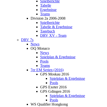
Spielberichte
Tabelle
Ergebnisse
Teams
Division 2a 2006-2008
Spielberichte
Tabelle & Ergebnisse
Tagebuch
DRV XV - Team
DRV 7s
News
OQ Monaco
News
Spielplan & Ergebnisse
Pools
Teams
7er EM Serien (2016)
GPS Moskau 2016
Spielplan & Ergebnisse
Pools
GPS Exeter 2016
GPS Gdingen 2016
Spielplan & Ergebnisse
Pools
WS Qualifier Hongkong