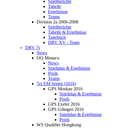
Spielberichte
Tabelle
Ergebnisse
Teams
Division 2a 2006-2008
Spielberichte
Tabelle & Ergebnisse
Tagebuch
DRV XV - Team
DRV 7s
News
OQ Monaco
News
Spielplan & Ergebnisse
Pools
Teams
7er EM Serien (2016)
GPS Moskau 2016
Spielplan & Ergebnisse
Pools
GPS Exeter 2016
GPS Gdingen 2016
Spielplan & Ergebnisse
Pools
WS Qualifier Hongkong