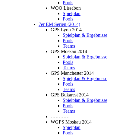
Pools
WOQ Lissabon
Spielplan
Pools
7er EM Serien (2014)
GPS Lyon 2014
Spielplan & Ergebnisse
Pools
Teams
GPS Moskau 2014
Spielplan & Ergebnisse
Pools
Teams
GPS Manchester 2014
Spielplan & Ergebnisse
Pools
Teams
GPS Bukarest 2014
Spielplan & Ergebnisse
Pools
Teams
- - - - - - -
WGPS Moskau 2014
Spielplan
Pools