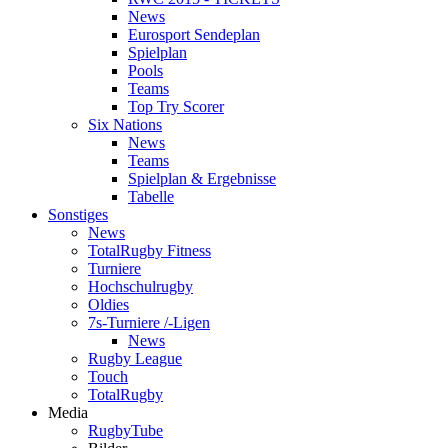
News
Eurosport Sendeplan
Spielplan
Pools
Teams
Top Try Scorer
Six Nations
News
Teams
Spielplan & Ergebnisse
Tabelle
Sonstiges
News
TotalRugby Fitness
Turniere
Hochschulrugby
Oldies
7s-Turniere /-Ligen
News
Rugby League
Touch
TotalRugby
Media
RugbyTube