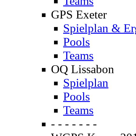
Teams
GPS Exeter
Spielplan & Er
Pools
Teams
OQ Lissabon
Spielplan
Pools
Teams
- - - - - - -