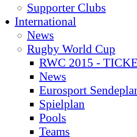
Supporter Clubs
International
News
Rugby World Cup
RWC 2015 - TICK
News
Eurosport Sendepla
Spielplan
Pools
Teams