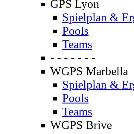
GPS Lyon
Spielplan & Er
Pools
Teams
- - - - - - -
WGPS Marbella
Spielplan & Er
Pools
Teams
WGPS Brive