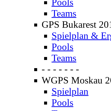
Pools
Teams
GPS Bukarest 20
Spielplan & Er
Pools
Teams
- - - - - - -
WGPS Moskau 2
Spielplan
Pools