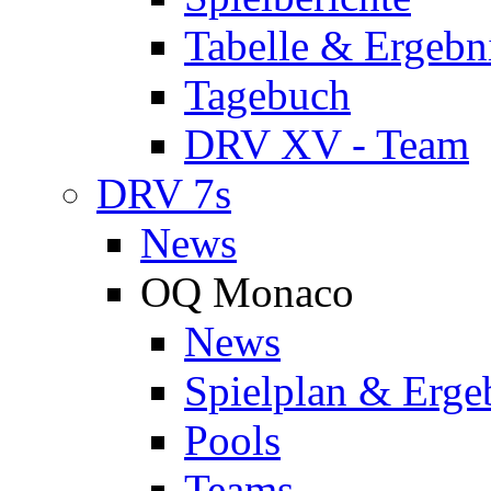
Tabelle & Ergebn
Tagebuch
DRV XV - Team
DRV 7s
News
OQ Monaco
News
Spielplan & Erge
Pools
Teams