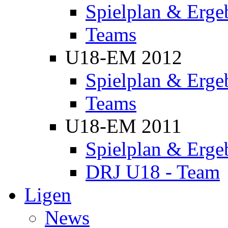
Spielplan & Erge
Teams
U18-EM 2012
Spielplan & Erge
Teams
U18-EM 2011
Spielplan & Erge
DRJ U18 - Team
Ligen
News