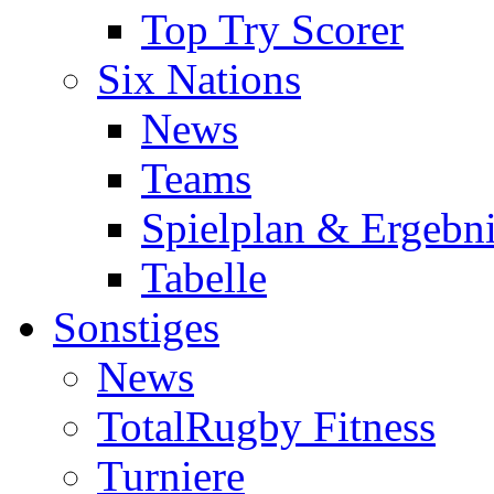
Top Try Scorer
Six Nations
News
Teams
Spielplan & Ergebni
Tabelle
Sonstiges
News
TotalRugby Fitness
Turniere