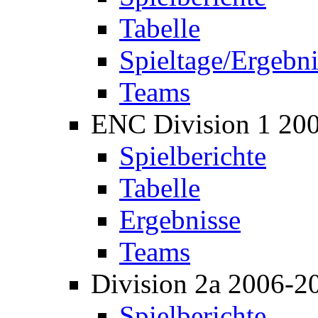
Tabelle
Spieltage/Ergebni
Teams
ENC Division 1 20
Spielberichte
Tabelle
Ergebnisse
Teams
Division 2a 2006-2
Spielberichte