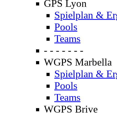
GPS Lyon
Spielplan & Er
Pools
Teams
- - - - - - -
WGPS Marbella
Spielplan & Er
Pools
Teams
WGPS Brive