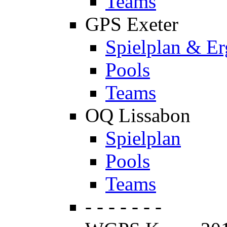
Teams
GPS Exeter
Spielplan & Er
Pools
Teams
OQ Lissabon
Spielplan
Pools
Teams
- - - - - - -