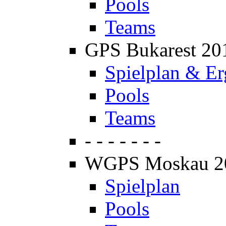
Pools
Teams
GPS Bukarest 20
Spielplan & Er
Pools
Teams
- - - - - - -
WGPS Moskau 2
Spielplan
Pools