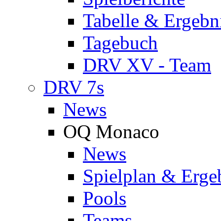
Tabelle & Ergebn
Tagebuch
DRV XV - Team
DRV 7s
News
OQ Monaco
News
Spielplan & Erge
Pools
Teams