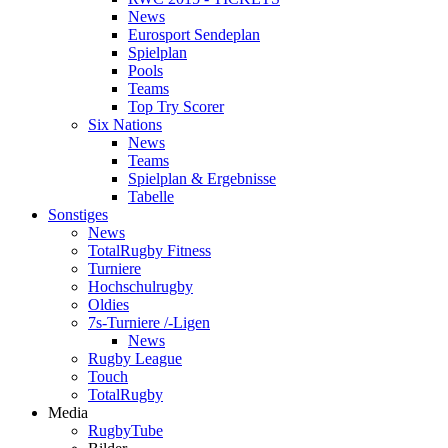
News
Eurosport Sendeplan
Spielplan
Pools
Teams
Top Try Scorer
Six Nations
News
Teams
Spielplan & Ergebnisse
Tabelle
Sonstiges
News
TotalRugby Fitness
Turniere
Hochschulrugby
Oldies
7s-Turniere /-Ligen
News
Rugby League
Touch
TotalRugby
Media
RugbyTube