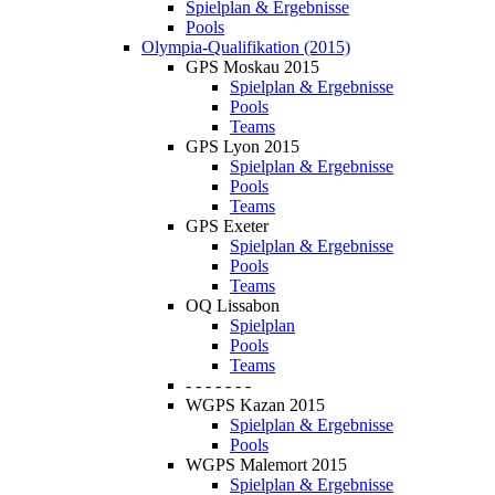
Spielplan & Ergebnisse
Pools
Olympia-Qualifikation (2015)
GPS Moskau 2015
Spielplan & Ergebnisse
Pools
Teams
GPS Lyon 2015
Spielplan & Ergebnisse
Pools
Teams
GPS Exeter
Spielplan & Ergebnisse
Pools
Teams
OQ Lissabon
Spielplan
Pools
Teams
- - - - - - -
WGPS Kazan 2015
Spielplan & Ergebnisse
Pools
WGPS Malemort 2015
Spielplan & Ergebnisse