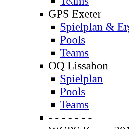
Teams
GPS Exeter
Spielplan & Er
Pools
Teams
OQ Lissabon
Spielplan
Pools
Teams
- - - - - - -