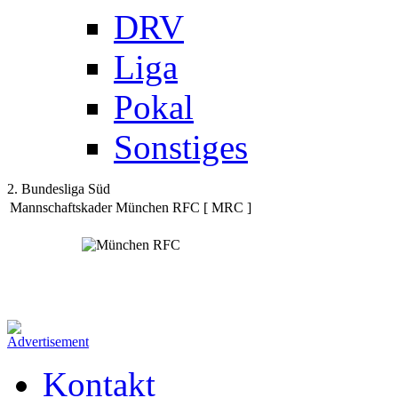
DRV
Liga
Pokal
Sonstiges
2. Bundesliga Süd
Mannschaftskader München RFC [ MRC ]
Kontakt