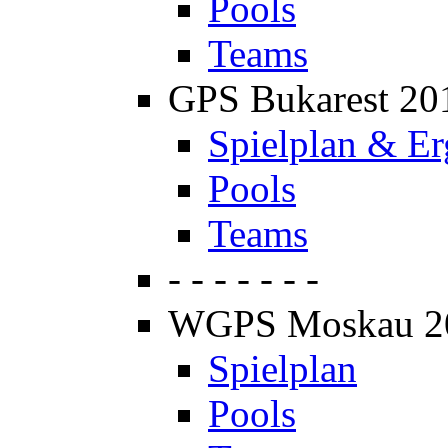
Pools
Teams
GPS Bukarest 20
Spielplan & Er
Pools
Teams
- - - - - - -
WGPS Moskau 2
Spielplan
Pools