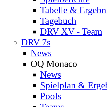
Tabelle & Ergebn
Tagebuch
DRV XV - Team
DRV 7s
News
OQ Monaco
News
Spielplan & Erge
Pools
Teams