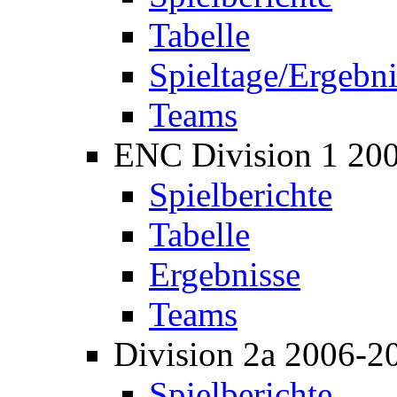
Tabelle
Spieltage/Ergebni
Teams
ENC Division 1 20
Spielberichte
Tabelle
Ergebnisse
Teams
Division 2a 2006-2
Spielberichte