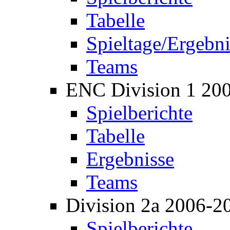
Tabelle
Spieltage/Ergebni
Teams
ENC Division 1 20
Spielberichte
Tabelle
Ergebnisse
Teams
Division 2a 2006-2
Spielberichte