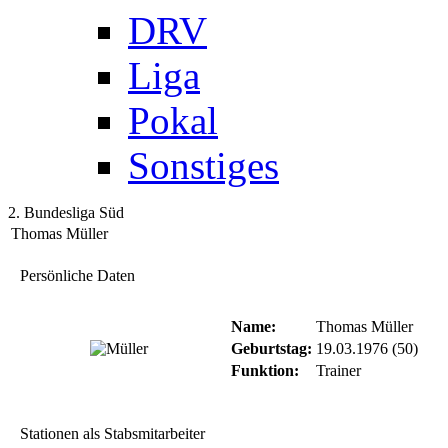
DRV
Liga
Pokal
Sonstiges
2. Bundesliga Süd
Thomas Müller
Persönliche Daten
Name:
Thomas Müller
Geburtstag:
19.03.1976 (50)
Funktion:
Trainer
Stationen als Stabsmitarbeiter