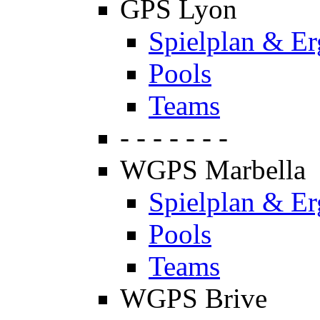
GPS Lyon
Spielplan & Er
Pools
Teams
- - - - - - -
WGPS Marbella
Spielplan & Er
Pools
Teams
WGPS Brive