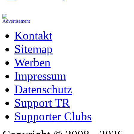
Kontakt
Sitemap
Werben
Impressum
Datenschutz
Support TR
Supporter Clubs