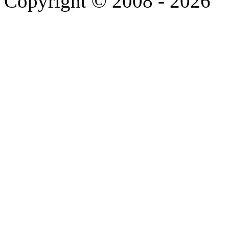
Copyright © 2008 - 2026