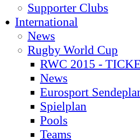
Supporter Clubs
International
News
Rugby World Cup
RWC 2015 - TICK
News
Eurosport Sendepla
Spielplan
Pools
Teams