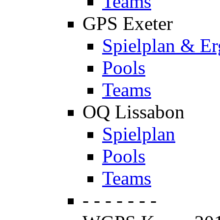
Teams
GPS Exeter
Spielplan & Er
Pools
Teams
OQ Lissabon
Spielplan
Pools
Teams
- - - - - - -