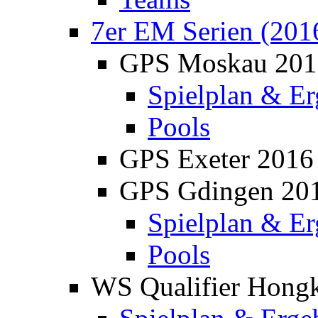
7er EM Serien (201
GPS Moskau 201
Spielplan & Er
Pools
GPS Exeter 2016
GPS Gdingen 20
Spielplan & Er
Pools
WS Qualifier Hong