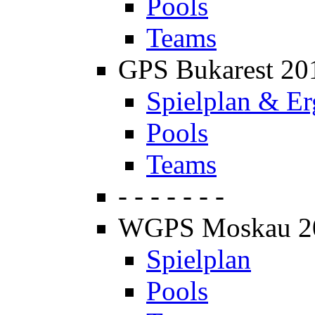
Pools
Teams
GPS Bukarest 20
Spielplan & Er
Pools
Teams
- - - - - - -
WGPS Moskau 2
Spielplan
Pools