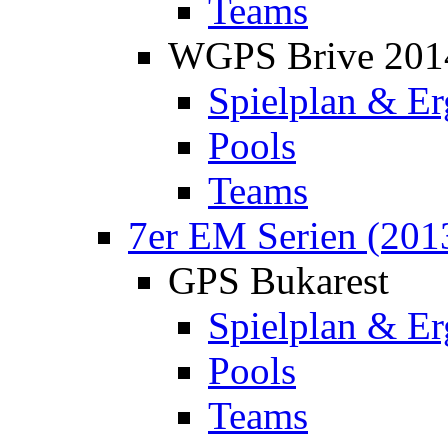
Teams
WGPS Brive 201
Spielplan & Er
Pools
Teams
7er EM Serien (201
GPS Bukarest
Spielplan & Er
Pools
Teams