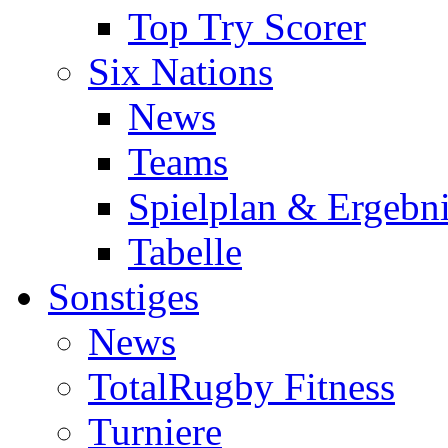
Top Try Scorer
Six Nations
News
Teams
Spielplan & Ergebni
Tabelle
Sonstiges
News
TotalRugby Fitness
Turniere