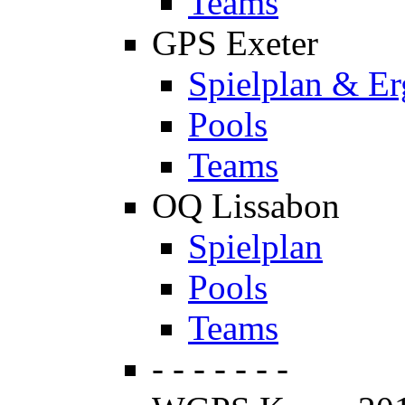
Teams
GPS Exeter
Spielplan & Er
Pools
Teams
OQ Lissabon
Spielplan
Pools
Teams
- - - - - - -