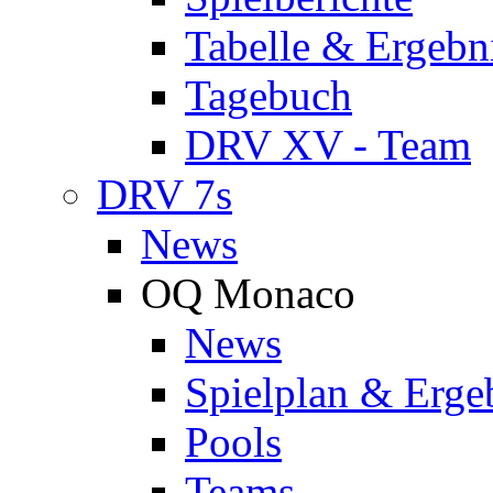
Tabelle & Ergebn
Tagebuch
DRV XV - Team
DRV 7s
News
OQ Monaco
News
Spielplan & Erge
Pools
Teams