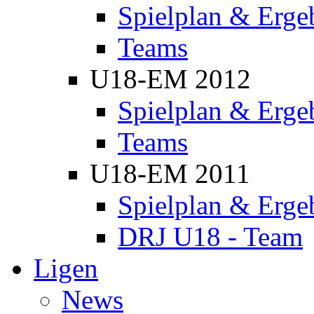
Spielplan & Erge
Teams
U18-EM 2012
Spielplan & Erge
Teams
U18-EM 2011
Spielplan & Erge
DRJ U18 - Team
Ligen
News