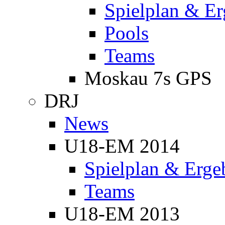
Spielplan & Er
Pools
Teams
Moskau 7s GPS
DRJ
News
U18-EM 2014
Spielplan & Erge
Teams
U18-EM 2013