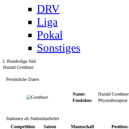
DRV
Liga
Pokal
Sonstiges
2. Bundesliga Süd
Harald Genthner
Persönliche Daten
Name:
Harald Genthne
Funktion:
Physiotherapeut
Stationen als Stabsmitarbeiter
Competition
Saison
Mannschaft
Position: