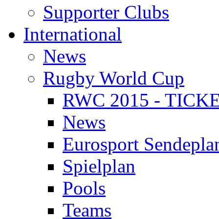
Supporter Clubs
International
News
Rugby World Cup
RWC 2015 - TICK
News
Eurosport Sendepla
Spielplan
Pools
Teams