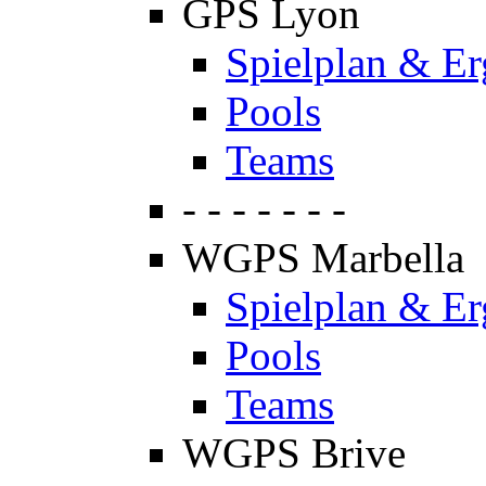
GPS Lyon
Spielplan & Er
Pools
Teams
- - - - - - -
WGPS Marbella
Spielplan & Er
Pools
Teams
WGPS Brive