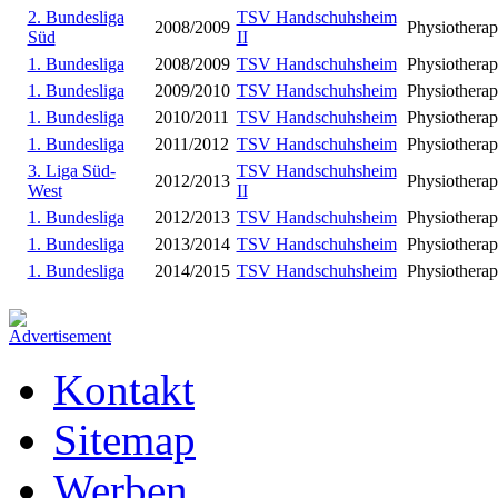
2. Bundesliga
TSV Handschuhsheim
2008/2009
Physiotherap
Süd
II
1. Bundesliga
2008/2009
TSV Handschuhsheim
Physiotherap
1. Bundesliga
2009/2010
TSV Handschuhsheim
Physiotherap
1. Bundesliga
2010/2011
TSV Handschuhsheim
Physiotherap
1. Bundesliga
2011/2012
TSV Handschuhsheim
Physiotherap
3. Liga Süd-
TSV Handschuhsheim
2012/2013
Physiotherap
West
II
1. Bundesliga
2012/2013
TSV Handschuhsheim
Physiotherap
1. Bundesliga
2013/2014
TSV Handschuhsheim
Physiotherap
1. Bundesliga
2014/2015
TSV Handschuhsheim
Physiotherap
Kontakt
Sitemap
Werben