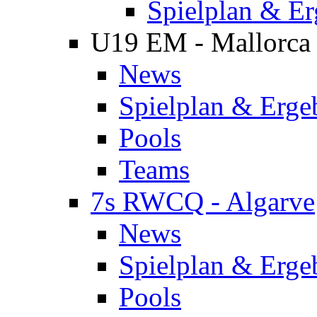
Spielplan & Er
U19 EM - Mallorca
News
Spielplan & Erge
Pools
Teams
7s RWCQ - Algarve
News
Spielplan & Erge
Pools