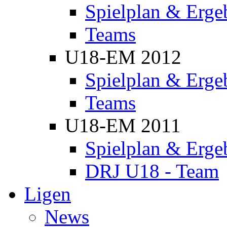
Spielplan & Erge
Teams
U18-EM 2012
Spielplan & Erge
Teams
U18-EM 2011
Spielplan & Erge
DRJ U18 - Team
Ligen
News