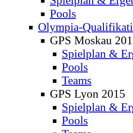
Spielplan & Erge
Pools
Olympia-Qualifikat
GPS Moskau 201
Spielplan & Er
Pools
Teams
GPS Lyon 2015
Spielplan & Er
Pools