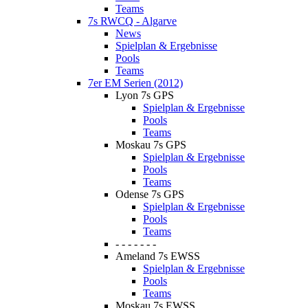
Teams
7s RWCQ - Algarve
News
Spielplan & Ergebnisse
Pools
Teams
7er EM Serien (2012)
Lyon 7s GPS
Spielplan & Ergebnisse
Pools
Teams
Moskau 7s GPS
Spielplan & Ergebnisse
Pools
Teams
Odense 7s GPS
Spielplan & Ergebnisse
Pools
Teams
- - - - - - -
Ameland 7s EWSS
Spielplan & Ergebnisse
Pools
Teams
Moskau 7s EWSS