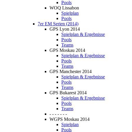
Pools
WOQ Lissabon
Spielplan
Pools
7er EM Serien (2014)
GPS Lyon 2014
Spielplan & Ergebnisse
Pools
Teams
GPS Moskau 2014
Spielplan & Ergebnisse
Pools
Teams
GPS Manchester 2014
Spielplan & Ergebnisse
Pools
Teams
GPS Bukarest 2014
Spielplan & Ergebnisse
Pools
Teams
- - - - - - -
WGPS Moskau 2014
Spielplan
Pools