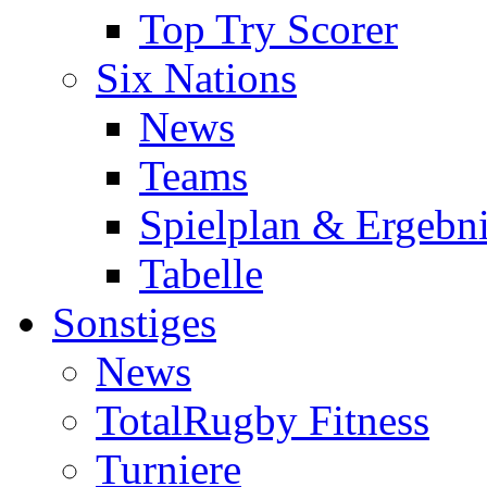
Top Try Scorer
Six Nations
News
Teams
Spielplan & Ergebni
Tabelle
Sonstiges
News
TotalRugby Fitness
Turniere