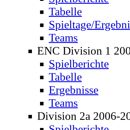
Tabelle
Spieltage/Ergebni
Teams
ENC Division 1 20
Spielberichte
Tabelle
Ergebnisse
Teams
Division 2a 2006-2
Spielberichte