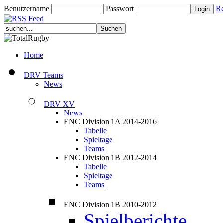
Benutzername
Passwort
Re
Home
DRV Teams
News
DRV XV
News
ENC Division 1A 2014-2016
Tabelle
Spieltage
Teams
ENC Division 1B 2012-2014
Tabelle
Spieltage
Teams
ENC Division 1B 2010-2012
Spielberichte