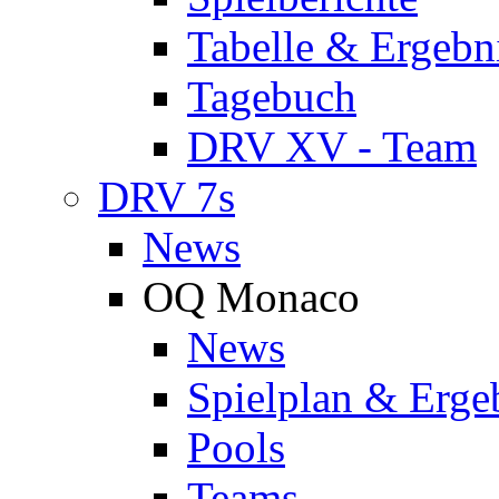
Tabelle & Ergebn
Tagebuch
DRV XV - Team
DRV 7s
News
OQ Monaco
News
Spielplan & Erge
Pools
Teams