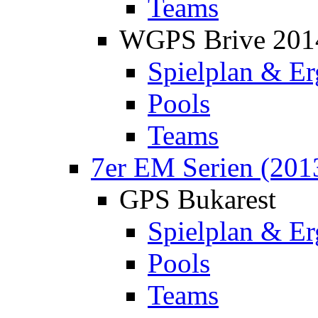
Teams
WGPS Brive 201
Spielplan & Er
Pools
Teams
7er EM Serien (201
GPS Bukarest
Spielplan & Er
Pools
Teams