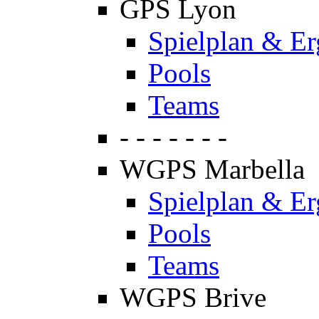
GPS Lyon
Spielplan & Er
Pools
Teams
- - - - - - -
WGPS Marbella
Spielplan & Er
Pools
Teams
WGPS Brive