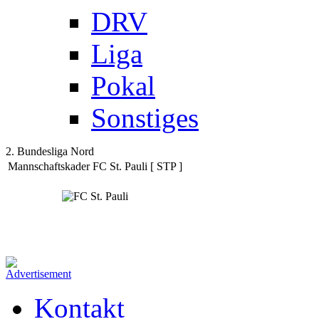
DRV
Liga
Pokal
Sonstiges
2. Bundesliga Nord
Mannschaftskader FC St. Pauli [ STP ]
Kontakt