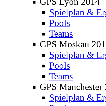
GPS Lyon 2014
Spielplan & Er
Pools
Teams
GPS Moskau 201
Spielplan & Er
Pools
Teams
GPS Manchester 
Spielplan & Er