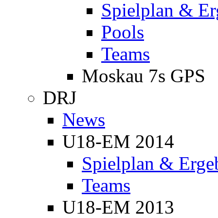
Spielplan & Er
Pools
Teams
Moskau 7s GPS
DRJ
News
U18-EM 2014
Spielplan & Erge
Teams
U18-EM 2013