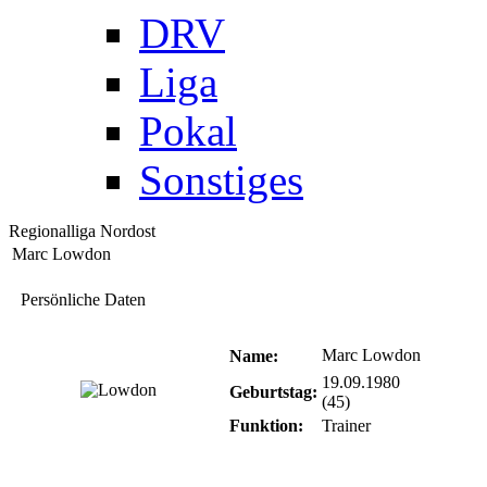
DRV
Liga
Pokal
Sonstiges
Regionalliga Nordost
Marc Lowdon
Persönliche Daten
Marc Lowdon
Name:
19.09.1980
Geburtstag:
(45)
Funktion:
Trainer