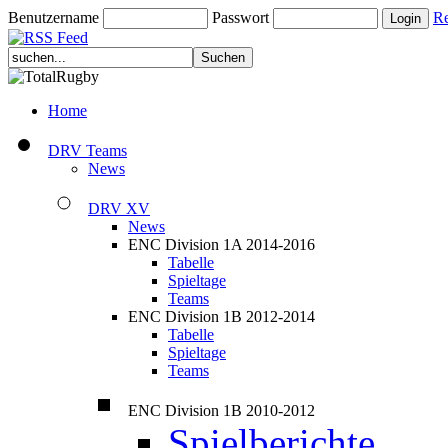
Benutzername
Passwort
Re
Home
DRV Teams
News
DRV XV
News
ENC Division 1A 2014-2016
Tabelle
Spieltage
Teams
ENC Division 1B 2012-2014
Tabelle
Spieltage
Teams
ENC Division 1B 2010-2012
Spielberichte