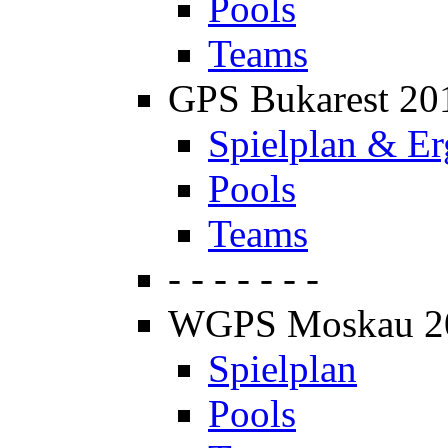
Pools
Teams
GPS Bukarest 20
Spielplan & Er
Pools
Teams
- - - - - - -
WGPS Moskau 2
Spielplan
Pools