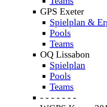
Teams
GPS Exeter
Spielplan & Er
Pools
Teams
OQ Lissabon
Spielplan
Pools
Teams
- - - - - - -