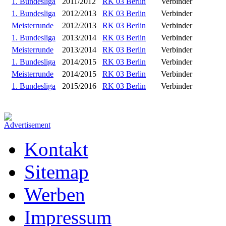
1. Bundesliga
2011/2012
RK 03 Berlin
Verbinder
1. Bundesliga
2012/2013
RK 03 Berlin
Verbinder
Meisterrunde
2012/2013
RK 03 Berlin
Verbinder
1. Bundesliga
2013/2014
RK 03 Berlin
Verbinder
Meisterrunde
2013/2014
RK 03 Berlin
Verbinder
1. Bundesliga
2014/2015
RK 03 Berlin
Verbinder
Meisterrunde
2014/2015
RK 03 Berlin
Verbinder
1. Bundesliga
2015/2016
RK 03 Berlin
Verbinder
Kontakt
Sitemap
Werben
Impressum