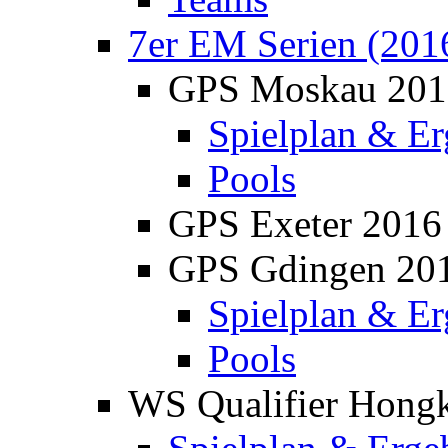
7er EM Serien (201
GPS Moskau 201
Spielplan & Er
Pools
GPS Exeter 2016
GPS Gdingen 20
Spielplan & Er
Pools
WS Qualifier Hong