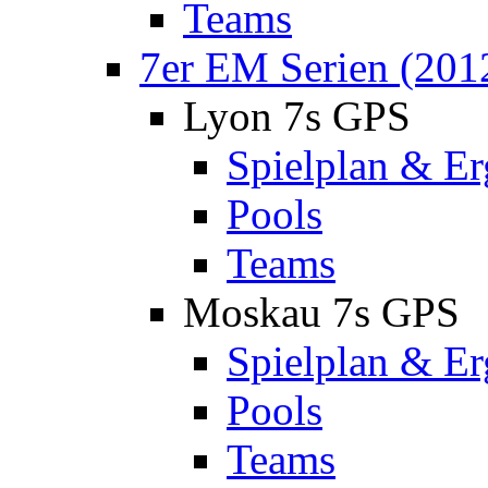
Teams
7er EM Serien (201
Lyon 7s GPS
Spielplan & Er
Pools
Teams
Moskau 7s GPS
Spielplan & Er
Pools
Teams