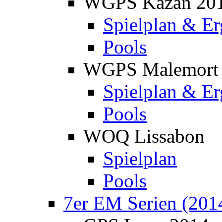
WGPS Kazan 20
Spielplan & Er
Pools
WGPS Malemort
Spielplan & Er
Pools
WOQ Lissabon
Spielplan
Pools
7er EM Serien (201