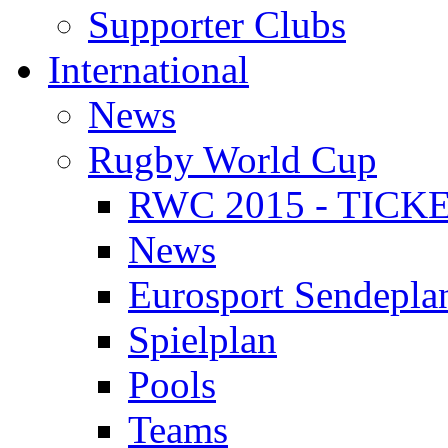
Supporter Clubs
International
News
Rugby World Cup
RWC 2015 - TICK
News
Eurosport Sendepla
Spielplan
Pools
Teams