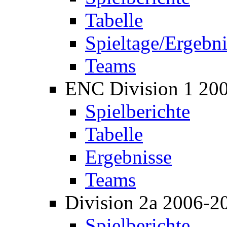
Tabelle
Spieltage/Ergebni
Teams
ENC Division 1 20
Spielberichte
Tabelle
Ergebnisse
Teams
Division 2a 2006-2
Spielberichte