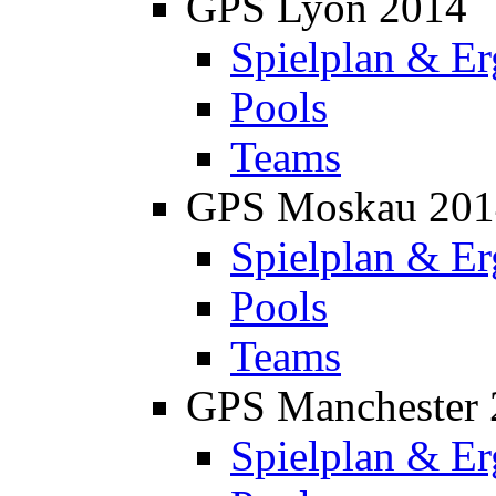
GPS Lyon 2014
Spielplan & Er
Pools
Teams
GPS Moskau 201
Spielplan & Er
Pools
Teams
GPS Manchester 
Spielplan & Er