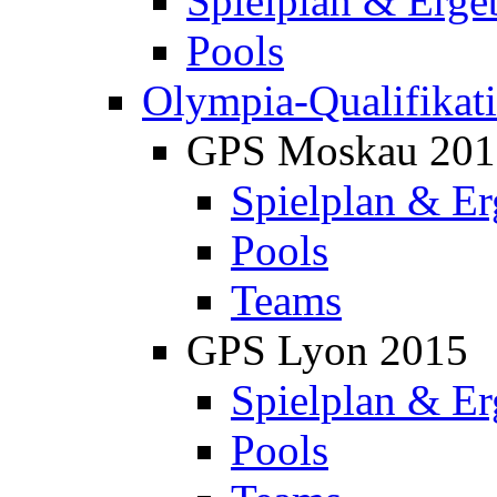
Spielplan & Erge
Pools
Olympia-Qualifikat
GPS Moskau 201
Spielplan & Er
Pools
Teams
GPS Lyon 2015
Spielplan & Er
Pools