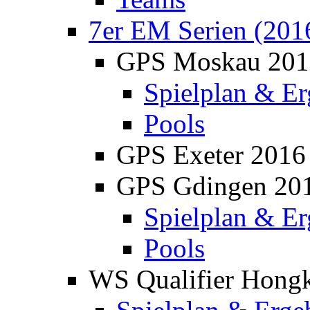
7er EM Serien (201
GPS Moskau 201
Spielplan & Er
Pools
GPS Exeter 2016
GPS Gdingen 20
Spielplan & Er
Pools
WS Qualifier Hong