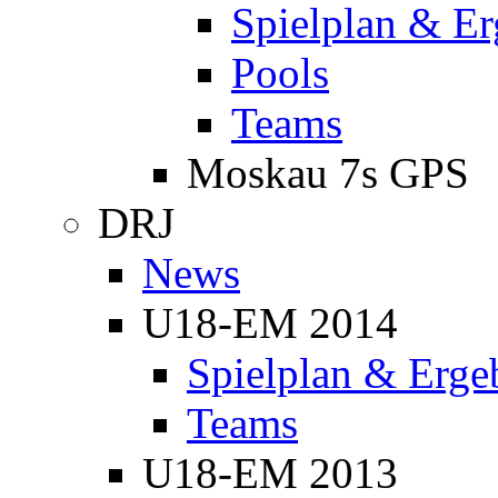
Spielplan & Er
Pools
Teams
Moskau 7s GPS
DRJ
News
U18-EM 2014
Spielplan & Erge
Teams
U18-EM 2013