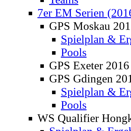
7er EM Serien (201
GPS Moskau 201
Spielplan & Er
Pools
GPS Exeter 2016
GPS Gdingen 20
Spielplan & Er
Pools
WS Qualifier Hong