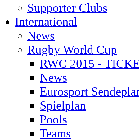
Supporter Clubs
International
News
Rugby World Cup
RWC 2015 - TICK
News
Eurosport Sendepla
Spielplan
Pools
Teams