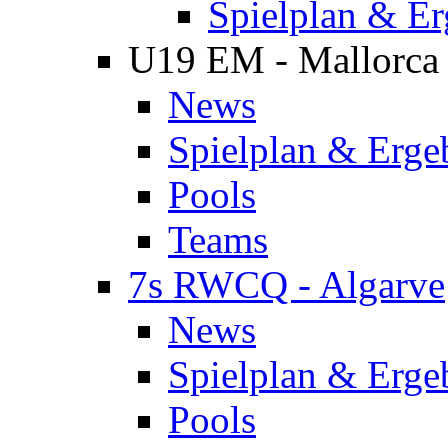
Spielplan & Er
U19 EM - Mallorca
News
Spielplan & Erge
Pools
Teams
7s RWCQ - Algarve
News
Spielplan & Erge
Pools