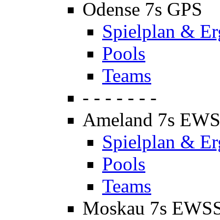
Odense 7s GPS
Spielplan & Er
Pools
Teams
- - - - - - -
Ameland 7s EW
Spielplan & Er
Pools
Teams
Moskau 7s EWS