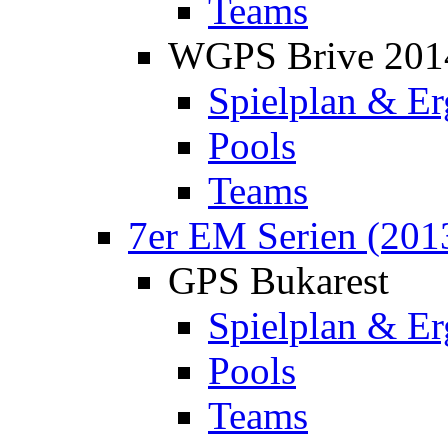
Teams
WGPS Brive 201
Spielplan & Er
Pools
Teams
7er EM Serien (201
GPS Bukarest
Spielplan & Er
Pools
Teams