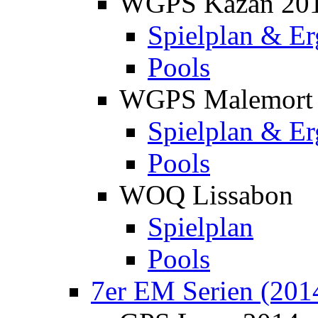
WGPS Kazan 20
Spielplan & Er
Pools
WGPS Malemort
Spielplan & Er
Pools
WOQ Lissabon
Spielplan
Pools
7er EM Serien (201