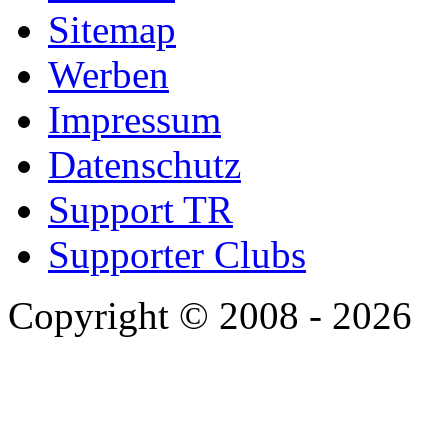
Sitemap
Werben
Impressum
Datenschutz
Support TR
Supporter Clubs
Copyright © 2008 - 2026