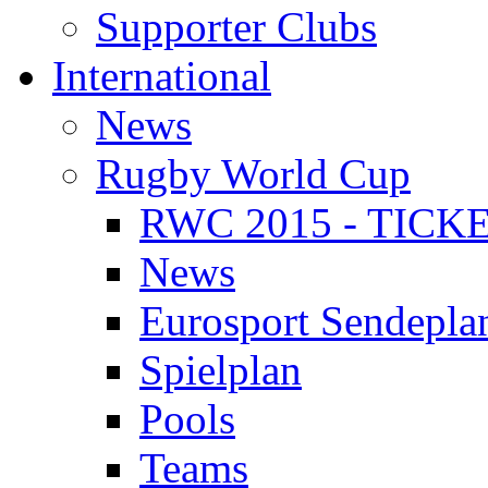
Supporter Clubs
International
News
Rugby World Cup
RWC 2015 - TICK
News
Eurosport Sendepla
Spielplan
Pools
Teams