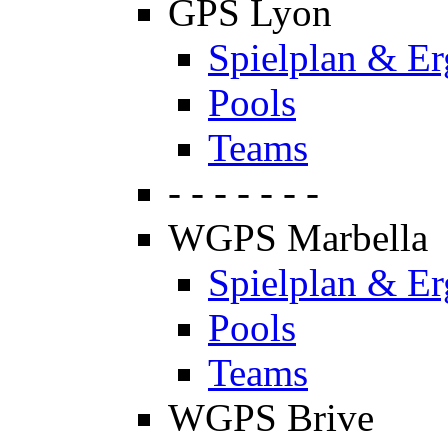
GPS Lyon
Spielplan & Er
Pools
Teams
- - - - - - -
WGPS Marbella
Spielplan & Er
Pools
Teams
WGPS Brive