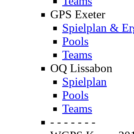
Teams
GPS Exeter
Spielplan & Er
Pools
Teams
OQ Lissabon
Spielplan
Pools
Teams
- - - - - - -