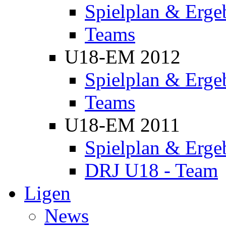
Spielplan & Erge
Teams
U18-EM 2012
Spielplan & Erge
Teams
U18-EM 2011
Spielplan & Erge
DRJ U18 - Team
Ligen
News