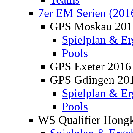
7er EM Serien (201
GPS Moskau 201
Spielplan & Er
Pools
GPS Exeter 2016
GPS Gdingen 20
Spielplan & Er
Pools
WS Qualifier Hong