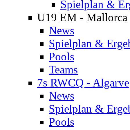
Spielplan & Er
U19 EM - Mallorca
News
Spielplan & Erge
Pools
Teams
7s RWCQ - Algarve
News
Spielplan & Erge
Pools