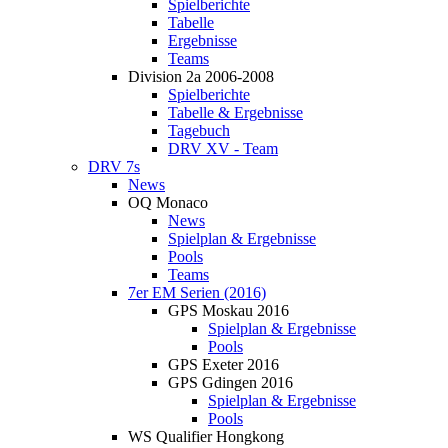
Spielberichte
Tabelle
Ergebnisse
Teams
Division 2a 2006-2008
Spielberichte
Tabelle & Ergebnisse
Tagebuch
DRV XV - Team
DRV 7s
News
OQ Monaco
News
Spielplan & Ergebnisse
Pools
Teams
7er EM Serien (2016)
GPS Moskau 2016
Spielplan & Ergebnisse
Pools
GPS Exeter 2016
GPS Gdingen 2016
Spielplan & Ergebnisse
Pools
WS Qualifier Hongkong