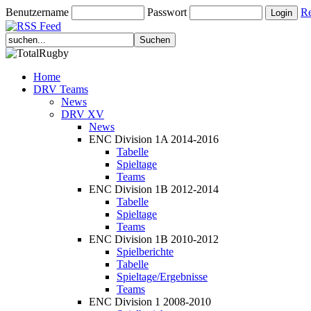
Benutzername
Passwort
Re
Home
DRV Teams
News
DRV XV
News
ENC Division 1A 2014-2016
Tabelle
Spieltage
Teams
ENC Division 1B 2012-2014
Tabelle
Spieltage
Teams
ENC Division 1B 2010-2012
Spielberichte
Tabelle
Spieltage/Ergebnisse
Teams
ENC Division 1 2008-2010