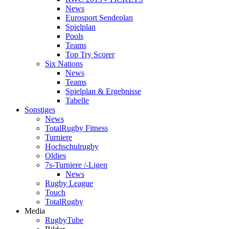
News
Eurosport Sendeplan
Spielplan
Pools
Teams
Top Try Scorer
Six Nations
News
Teams
Spielplan & Ergebnisse
Tabelle
Sonstiges
News
TotalRugby Fitness
Turniere
Hochschulrugby
Oldies
7s-Turniere /-Ligen
News
Rugby League
Touch
TotalRugby
Media
RugbyTube