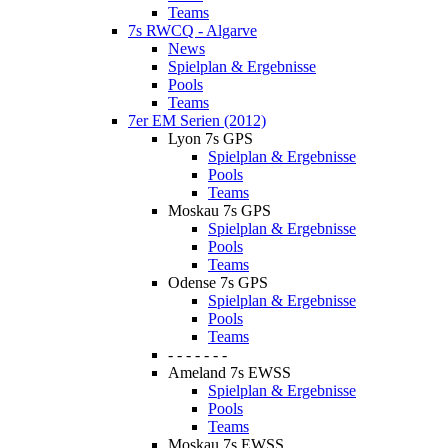
Teams
7s RWCQ - Algarve
News
Spielplan & Ergebnisse
Pools
Teams
7er EM Serien (2012)
Lyon 7s GPS
Spielplan & Ergebnisse
Pools
Teams
Moskau 7s GPS
Spielplan & Ergebnisse
Pools
Teams
Odense 7s GPS
Spielplan & Ergebnisse
Pools
Teams
- - - - - - -
Ameland 7s EWSS
Spielplan & Ergebnisse
Pools
Teams
Moskau 7s EWSS