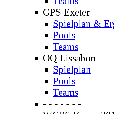
Teams
GPS Exeter
Spielplan & Er
Pools
Teams
OQ Lissabon
Spielplan
Pools
Teams
- - - - - - -