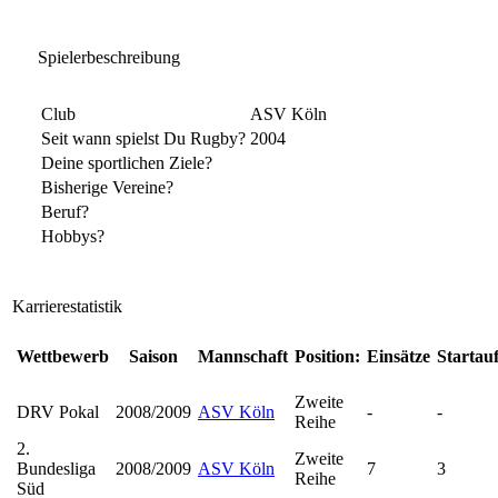
Spielerbeschreibung
Club
ASV Köln
Seit wann spielst Du Rugby?
2004
Deine sportlichen Ziele?
Bisherige Vereine?
Beruf?
Hobbys?
Karrierestatistik
Wettbewerb
Saison
Mannschaft
Position:
Einsätze
Startauf
Zweite
DRV Pokal
2008/2009
ASV Köln
-
-
Reihe
2.
Zweite
Bundesliga
2008/2009
ASV Köln
7
3
Reihe
Süd