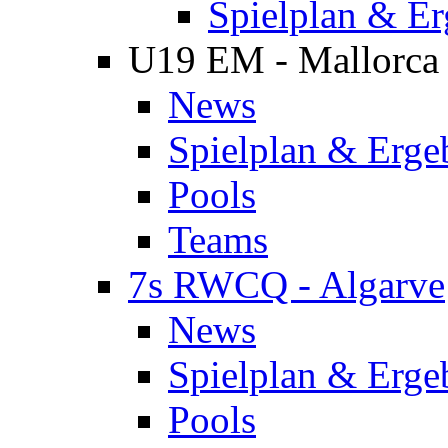
Spielplan & Er
U19 EM - Mallorca
News
Spielplan & Erge
Pools
Teams
7s RWCQ - Algarve
News
Spielplan & Erge
Pools