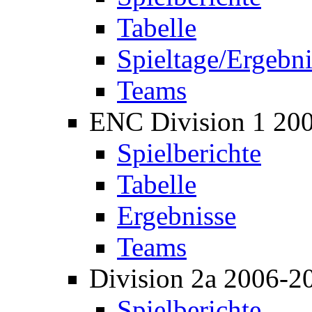
Tabelle
Spieltage/Ergebni
Teams
ENC Division 1 20
Spielberichte
Tabelle
Ergebnisse
Teams
Division 2a 2006-2
Spielberichte