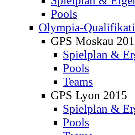
Spielplan & Erge
Pools
Olympia-Qualifikat
GPS Moskau 201
Spielplan & Er
Pools
Teams
GPS Lyon 2015
Spielplan & Er
Pools