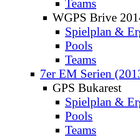
Teams
WGPS Brive 201
Spielplan & Er
Pools
Teams
7er EM Serien (201
GPS Bukarest
Spielplan & Er
Pools
Teams