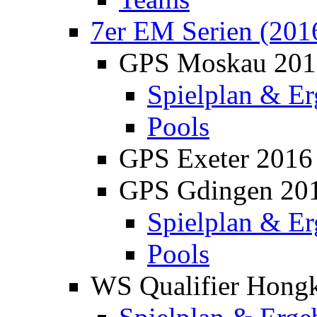
7er EM Serien (201
GPS Moskau 201
Spielplan & Er
Pools
GPS Exeter 2016
GPS Gdingen 20
Spielplan & Er
Pools
WS Qualifier Hong