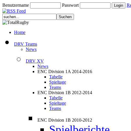
Benutzername
Passwort
Re
Home
DRV Teams
News
DRV XV
News
ENC Division 1A 2014-2016
Tabelle
Spieltage
Teams
ENC Division 1B 2012-2014
Tabelle
Spieltage
Teams
ENC Division 1B 2010-2012
Spielberichte