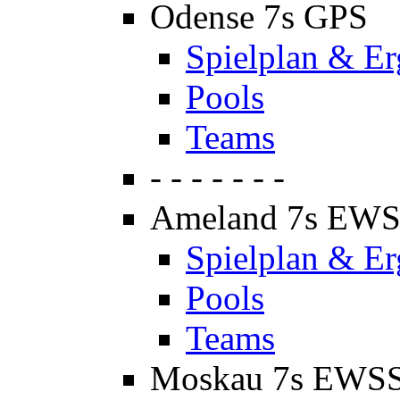
Odense 7s GPS
Spielplan & Er
Pools
Teams
- - - - - - -
Ameland 7s EW
Spielplan & Er
Pools
Teams
Moskau 7s EWS