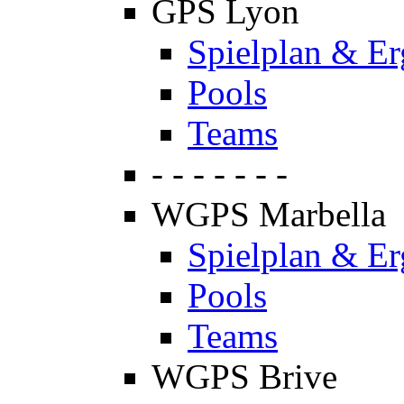
GPS Lyon
Spielplan & Er
Pools
Teams
- - - - - - -
WGPS Marbella
Spielplan & Er
Pools
Teams
WGPS Brive