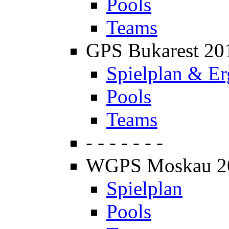
Pools
Teams
GPS Bukarest 20
Spielplan & Er
Pools
Teams
- - - - - - -
WGPS Moskau 2
Spielplan
Pools