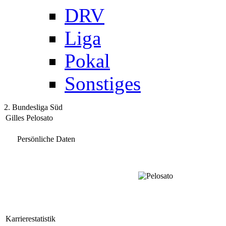
DRV
Liga
Pokal
Sonstiges
2. Bundesliga Süd
Gilles Pelosato
Persönliche Daten
Karrierestatistik