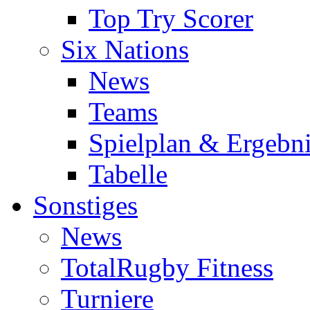
Top Try Scorer
Six Nations
News
Teams
Spielplan & Ergebni
Tabelle
Sonstiges
News
TotalRugby Fitness
Turniere