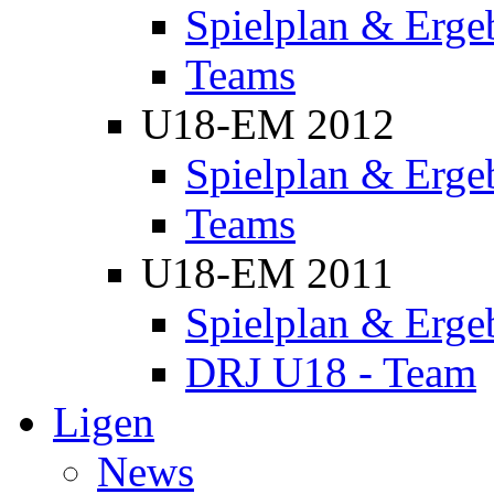
Spielplan & Erge
Teams
U18-EM 2012
Spielplan & Erge
Teams
U18-EM 2011
Spielplan & Erge
DRJ U18 - Team
Ligen
News