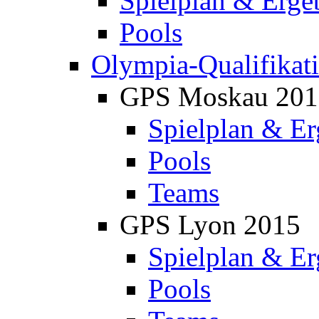
Spielplan & Erge
Pools
Olympia-Qualifikat
GPS Moskau 201
Spielplan & Er
Pools
Teams
GPS Lyon 2015
Spielplan & Er
Pools