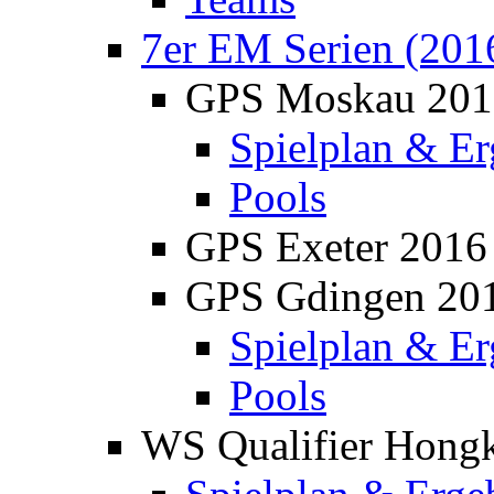
7er EM Serien (201
GPS Moskau 201
Spielplan & Er
Pools
GPS Exeter 2016
GPS Gdingen 20
Spielplan & Er
Pools
WS Qualifier Hong