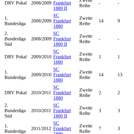
Zweite
DRV Pokal
2008/2009
Frankfurt
-
-
Reihe
1880 II
SC
1.
Zweite
2008/2009
Frankfurt
14
9
Bundesliga
Reihe
1880
2.
SC
Zweite
Bundesliga
2008/2009
Frankfurt
-
-
Reihe
Süd
1880 II
SC
Zweite
DRV Pokal
2009/2010
Frankfurt
1
1
Reihe
1880
SC
1.
Zweite
2009/2010
Frankfurt
14
13
Bundesliga
Reihe
1880
SC
Zweite
DRV Pokal
2010/2011
Frankfurt
2
2
Reihe
1880
2.
SC
Zweite
Bundesliga
2010/2011
Frankfurt
3
3
Reihe
Süd
1880 II
SC
1.
Zweite
2011/2012
Frankfurt
7
3
Bundesliga
Reihe
1880