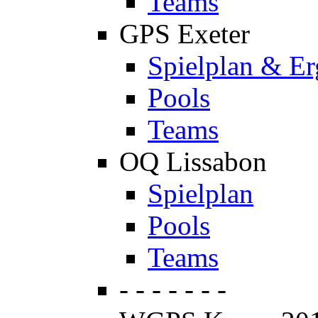
Teams
GPS Exeter
Spielplan & Er
Pools
Teams
OQ Lissabon
Spielplan
Pools
Teams
- - - - - - -