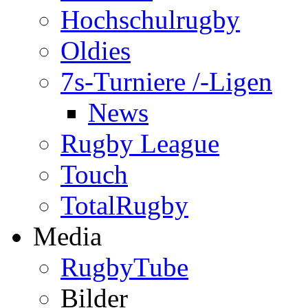
Hochschulrugby
Oldies
7s-Turniere /-Ligen
News
Rugby League
Touch
TotalRugby
Media
RugbyTube
Bilder