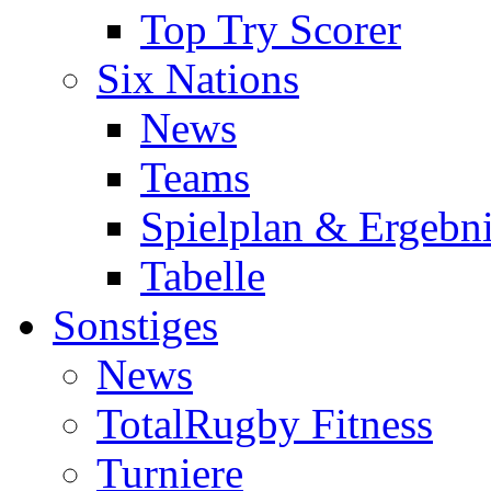
Top Try Scorer
Six Nations
News
Teams
Spielplan & Ergebni
Tabelle
Sonstiges
News
TotalRugby Fitness
Turniere