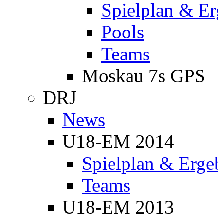
Spielplan & Er
Pools
Teams
Moskau 7s GPS
DRJ
News
U18-EM 2014
Spielplan & Erge
Teams
U18-EM 2013