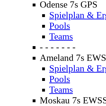
Odense 7s GPS
Spielplan & Er
Pools
Teams
- - - - - - -
Ameland 7s EW
Spielplan & Er
Pools
Teams
Moskau 7s EWS