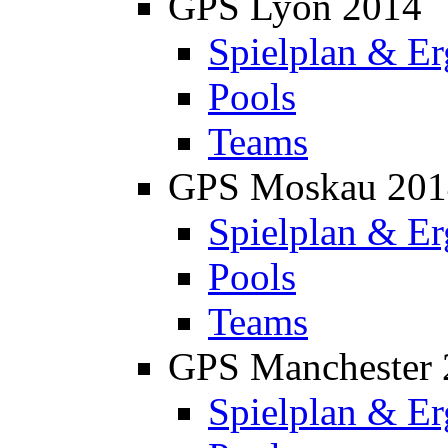
GPS Lyon 2014
Spielplan & Er
Pools
Teams
GPS Moskau 201
Spielplan & Er
Pools
Teams
GPS Manchester 
Spielplan & Er