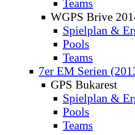
Teams
WGPS Brive 201
Spielplan & Er
Pools
Teams
7er EM Serien (201
GPS Bukarest
Spielplan & Er
Pools
Teams