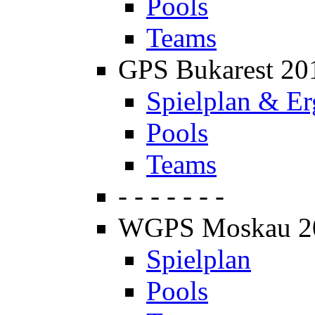
Pools
Teams
GPS Bukarest 20
Spielplan & Er
Pools
Teams
- - - - - - -
WGPS Moskau 2
Spielplan
Pools