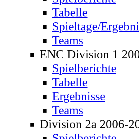
Tabelle
Spieltage/Ergebni
Teams
ENC Division 1 20
Spielberichte
Tabelle
Ergebnisse
Teams
Division 2a 2006-2
Spielberichte