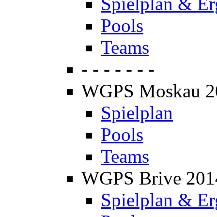
Spielplan & Er
Pools
Teams
- - - - - - -
WGPS Moskau 2
Spielplan
Pools
Teams
WGPS Brive 201
Spielplan & Er