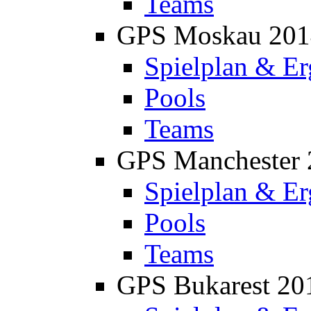
Teams
GPS Moskau 201
Spielplan & Er
Pools
Teams
GPS Manchester 
Spielplan & Er
Pools
Teams
GPS Bukarest 20