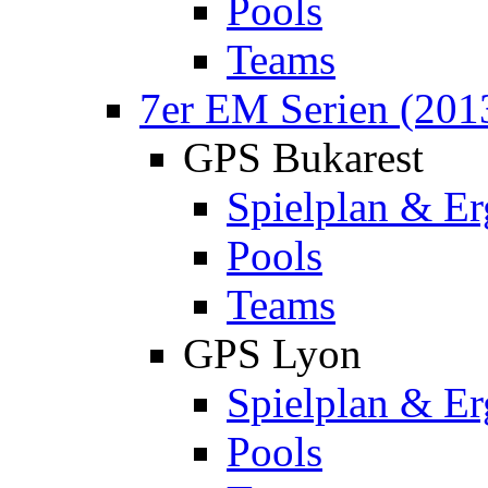
Pools
Teams
7er EM Serien (201
GPS Bukarest
Spielplan & Er
Pools
Teams
GPS Lyon
Spielplan & Er
Pools