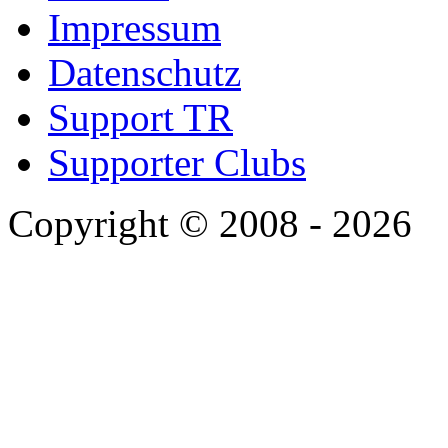
Impressum
Datenschutz
Support TR
Supporter Clubs
Copyright © 2008 - 2026