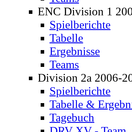
ENC Division 1 20
Spielberichte
Tabelle
Ergebnisse
Teams
Division 2a 2006-2
Spielberichte
Tabelle & Ergebn
Tagebuch
DRV XV - Team