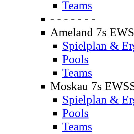
Teams
- - - - - - -
Ameland 7s EW
Spielplan & Er
Pools
Teams
Moskau 7s EWS
Spielplan & Er
Pools
Teams