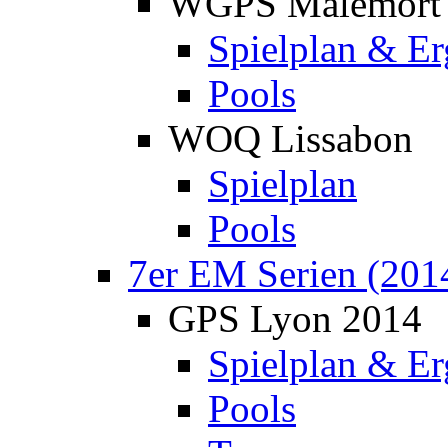
WGPS Malemort
Spielplan & Er
Pools
WOQ Lissabon
Spielplan
Pools
7er EM Serien (201
GPS Lyon 2014
Spielplan & Er
Pools