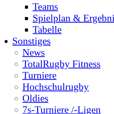
Teams
Spielplan & Ergebni
Tabelle
Sonstiges
News
TotalRugby Fitness
Turniere
Hochschulrugby
Oldies
7s-Turniere /-Ligen