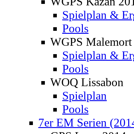
WGPS Kazan 20
Spielplan & Er
Pools
WGPS Malemort
Spielplan & Er
Pools
WOQ Lissabon
Spielplan
Pools
7er EM Serien (201