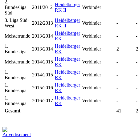
2.
Heidelberger
Bundesliga
2011/2012
Verbinder
-
-
RK II
Süd
3. Liga Süd-
Heidelberger
2012/2013
Verbinder
-
-
West
RK II
Heidelberger
Meisterrunde
2013/2014
Verbinder
-
-
RK
1.
Heidelberger
2013/2014
Verbinder
2
Bundesliga
RK
Heidelberger
Meisterrunde
2014/2015
Verbinder
-
-
RK
1.
Heidelberger
2014/2015
Verbinder
-
-
Bundesliga
RK
1.
Heidelberger
2015/2016
Verbinder
-
-
Bundesliga
RK
1.
Heidelberger
2016/2017
Verbinder
-
-
Bundesliga
RK
Gesamt
41