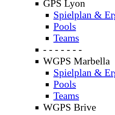
GPS Lyon
Spielplan & Er
Pools
Teams
- - - - - - -
WGPS Marbella
Spielplan & Er
Pools
Teams
WGPS Brive