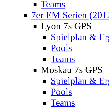
Teams
7er EM Serien (201
Lyon 7s GPS
Spielplan & Er
Pools
Teams
Moskau 7s GPS
Spielplan & Er
Pools
Teams