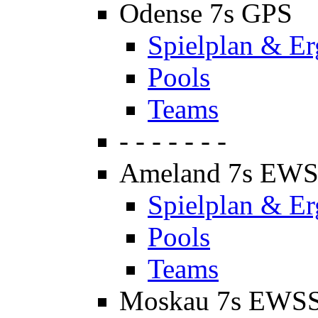
Odense 7s GPS
Spielplan & Er
Pools
Teams
- - - - - - -
Ameland 7s EW
Spielplan & Er
Pools
Teams
Moskau 7s EWS