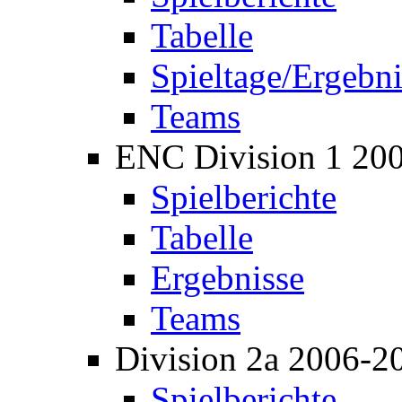
Tabelle
Spieltage/Ergebni
Teams
ENC Division 1 20
Spielberichte
Tabelle
Ergebnisse
Teams
Division 2a 2006-2
Spielberichte