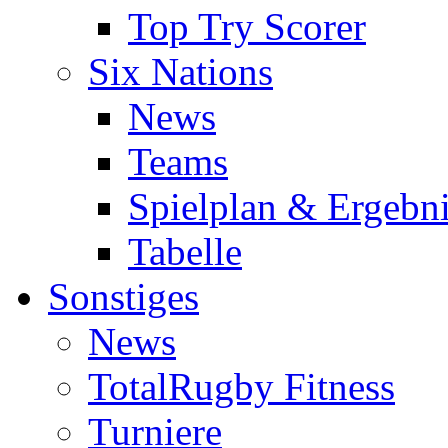
Top Try Scorer
Six Nations
News
Teams
Spielplan & Ergebni
Tabelle
Sonstiges
News
TotalRugby Fitness
Turniere