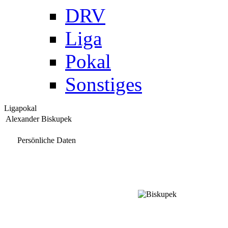
DRV
Liga
Pokal
Sonstiges
Ligapokal
Alexander Biskupek
Persönliche Daten