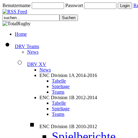
Benutzername
Passwort
Re
Home
DRV Teams
News
DRV XV
News
ENC Division 1A 2014-2016
Tabelle
Spieltage
Teams
ENC Division 1B 2012-2014
Tabelle
Spieltage
Teams
ENC Division 1B 2010-2012
Spielberichte