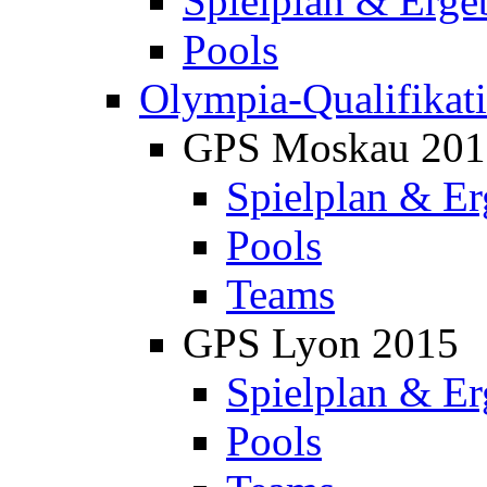
Spielplan & Erge
Pools
Olympia-Qualifikat
GPS Moskau 201
Spielplan & Er
Pools
Teams
GPS Lyon 2015
Spielplan & Er
Pools