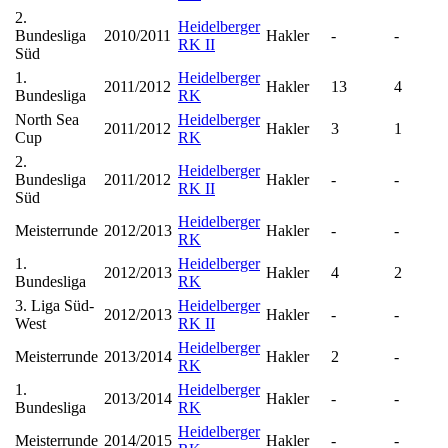
2.
Heidelberger
Bundesliga
2010/2011
Hakler
-
-
RK II
Süd
1.
Heidelberger
2011/2012
Hakler
13
4
Bundesliga
RK
North Sea
Heidelberger
2011/2012
Hakler
3
1
Cup
RK
2.
Heidelberger
Bundesliga
2011/2012
Hakler
-
-
RK II
Süd
Heidelberger
Meisterrunde
2012/2013
Hakler
-
-
RK
1.
Heidelberger
2012/2013
Hakler
4
2
Bundesliga
RK
3. Liga Süd-
Heidelberger
2012/2013
Hakler
-
-
West
RK II
Heidelberger
Meisterrunde
2013/2014
Hakler
2
-
RK
1.
Heidelberger
2013/2014
Hakler
-
-
Bundesliga
RK
Heidelberger
Meisterrunde
2014/2015
Hakler
-
-