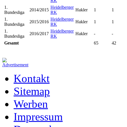
RK
1.
Heidelberger
2014/2015
Hakler
1
1
Bundesliga
RK
1.
Heidelberger
2015/2016
Hakler
1
1
Bundesliga
RK
1.
Heidelberger
2016/2017
Hakler
-
-
Bundesliga
RK
Gesamt
65
42
Kontakt
Sitemap
Werben
Impressum