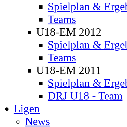
Spielplan & Erge
Teams
U18-EM 2012
Spielplan & Erge
Teams
U18-EM 2011
Spielplan & Erge
DRJ U18 - Team
Ligen
News