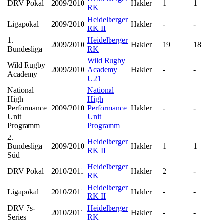
DRV Pokal
2009/2010
Hakler
1
1
RK
Heidelberger
Ligapokal
2009/2010
Hakler
-
-
RK II
1.
Heidelberger
2009/2010
Hakler
19
18
Bundesliga
RK
Wild Rugby
Wild Rugby
2009/2010
Academy
Hakler
-
-
Academy
U21
National
National
High
High
Performance
2009/2010
Performance
Hakler
-
-
Unit
Unit
Programm
Programm
2.
Heidelberger
Bundesliga
2009/2010
Hakler
1
1
RK II
Süd
Heidelberger
DRV Pokal
2010/2011
Hakler
2
-
RK
Heidelberger
Ligapokal
2010/2011
Hakler
-
-
RK II
DRV 7s-
Heidelberger
2010/2011
Hakler
-
-
Series
RK