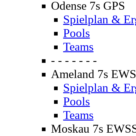
Odense 7s GPS
Spielplan & Er
Pools
Teams
- - - - - - -
Ameland 7s EW
Spielplan & Er
Pools
Teams
Moskau 7s EWS